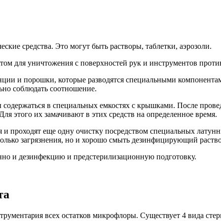
кие средства. Это могут быть растворы, таблетки, аэрозоли.
ктом для уничтожения с поверхностей рук и инструментов про
нции и порошки, которые разводятся специальными компонентам
ьно соблюдать соотношение.
ы содержаться в специальных емкостях с крышками. После пров
ля этого их замачивают в этих средств на определенное время.
 и проходят еще одну очистку посредством специальных латунн
только загрязнения, но и хорошо смыть дезинфицирующий раство
енно и дезинфекцию и предстерилизационную подготовку.
та
нструментария всех остатков микрофлоры. Существует 4 вида сте