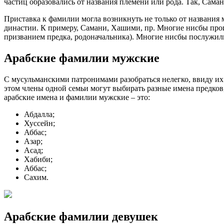
частиц образовались от названия племени или рода. Так, Сама
Приставка к фамилии могла возникнуть не только от названия 
династии. К примеру, Самани, Хашими, пр. Многие нисбы произ
призванием предка, родоначальника). Многие нисбы послужи
Арабские фамилии мужские
С мусульманскими патронимами разобраться нелегко, ввиду их
этом члены одной семьи могут выбирать разные имена предков
арабские имена и фамилии мужские – это:
Абдалла;
Хуссейн;
Аббас;
Азар;
Асад;
Хабиби;
Аббас;
Сахим.
Арабские фамилии девушек