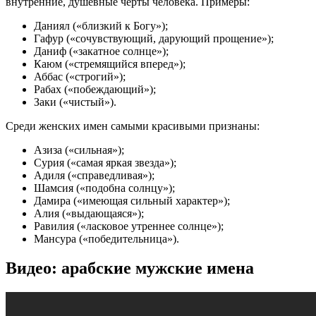
внутренние, душевные черты человека. Примеры:
Даниял («близкий к Богу»);
Гафур («сочувствующий, дарующий прощение»);
Даниф («закатное солнце»);
Каюм («стремящийся вперед»);
Аббас («строгий»);
Рабах («побеждающий»);
Заки («чистый»).
Среди женских имен самыми красивыми признаны:
Азиза («сильная»);
Сурия («самая яркая звезда»);
Адиля («справедливая»);
Шамсия («подобна солнцу»);
Дамира («имеющая сильный характер»);
Алия («выдающаяся»);
Равилия («ласковое утреннее солнце»);
Мансура («победительница»).
Видео: арабские мужские имена