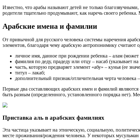
Известно, что арабы называют детей не только благозвучными
родители тщательно продумывают, как наречь своего ребенка. 
Арабские имена и фамилии
От привычной для русского человека системы наречения арабск
элементов, благодаря чему арабскую антропонимику считают о
личное имя, данное при рождении ребенка – алам (может 
фамилия по деду, прадеду или отцу – насаб (указывает на
часть, которую предваряет элемент «абу» – кунья (ее значе
титул – лакаб;
дополнительный признак/отличительная черта человека –
Первые два составляющих арабских имен и фамилий являются о
быть разным (определенного, установленного порядка нет). Ме
Приставка аль в арабских фамилиях
Эта частица указывает на этническую, социальную, политичес
месте проживания/рождения человека. У некоторых мусульман е