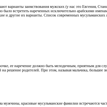
ют варианты заимствования мужских (у нас это Евгения, Станисл
но было встретить нареченных исключительно арабскими имена
ские и другие их варианты. Список современных мусульманских
девочке, ее наречение должно быть мелодичным, приятным для с
на решение родителей. При этом, называя мальчика, большее зна
нима мужчины, красивые мусульманские фамилии встречаются ча