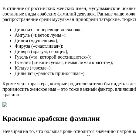
В отличие от российских женских имен, мусульманские исключа
составные виды арабских фамилий девушек. Раньше чаще мож
распространение среди мусульман приобрели татарские, тюрк
Дильназ – в переводе «нежная»;
Айгуль («цветок луны»);
Дилия («душевная»);
Фируза («счастливая»);
Диляра («разум, сердце»);
Гузель («та, которой восхищаются»);
Гузелия («неописуемая, немыслимая красота»);
Юлдуз («звезда»);
Дильшат («радость приносящая»).
Кроме черт характера, которые родители хотели бы видеть в 
произносить женское имя – это тоже важный фактор, влияющий 
красиво.
Красивые арабские фамилии
Невзирая на то, что большая роль отводится значению патро