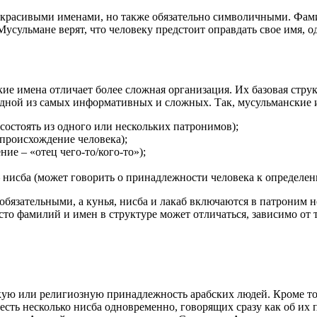
, красивыми именами, но также обязательно символичными. Фами
Мусульмане верят, что человеку предстоит оправдать свое имя, 
ие имена отличает более сложная организация. Их базовая струк
дной из самых информативных и сложных. Так, мусульманские и
состоять из одного или нескольких патронимов);
 происхождение человека);
ние – «отец чего-то/кого-то»);
 нисба (может говорить о принадлежности человека к определе
бязательными, а кунья, нисба и лакаб включаются в патроним н
сто фамилий и имен в структуре может отличаться, зависимо от 
кую или религиозную принадлежность арабских людей. Кроме то
сть несколько нисба одновременно, говорящих сразу как об их 