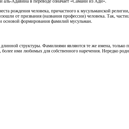
ни аль-Адавийа в переводе означает «Самани из Ади».
места рождения человека, причастного к мусульманской религии,
ошли от призвания (названия профессии) человека. Так, частица
ли основой формирования фамилий мусульман.
 длинной структуры. Фамилиями являются те же имена, только 
, более ими любимых для собственного наречения. Нередко род