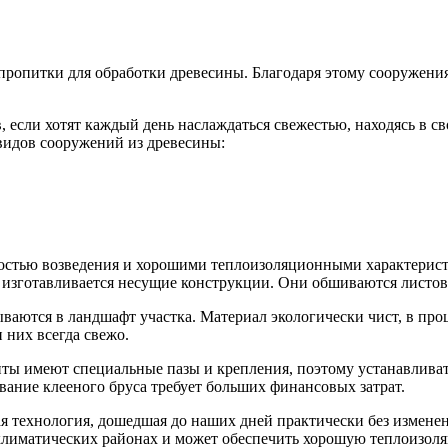
пропитки для обработки древесины. Благодаря этому сооружени
, если хотят каждый день наслаждаться свежестью, находясь в с
видов сооружений из древесины:
остью возведения и хорошими теплоизоляционными характеристи
о изготавливается несущие конструкции. Они обшиваются листо
ются в ландшафт участка. Материал экологически чист, в проце
 них всегда свежо.
енты имеют специальные пазы и крепления, поэтому устанавливат
ование клееного бруса требует больших финансовых затрат.
я технология, дошедшая до наших дней практически без измене
 климатических районах и может обеспечить хорошую теплоизол