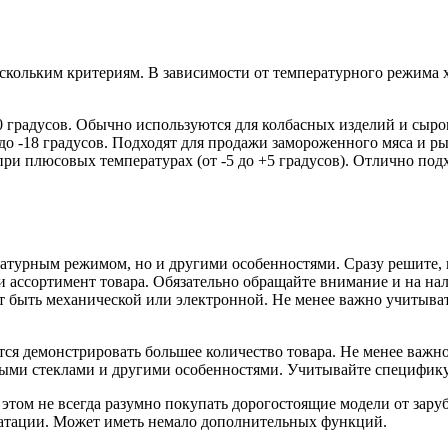
ескольким критериям. В зависимости от температурного режима
0 градусов. Обычно используются для колбасных изделий и сыро
о -18 градусов. Подходят для продажи замороженного мяса и ры
при плюсовых температурах (от -5 до +5 градусов). Отлично под
ратурным режимом, но и другими особенностями. Сразу решите,
 ассортимент товара. Обязательно обращайте внимание и на нал
 быть механической или электронной. Не менее важно учитыват
стся демонстрировать большее количество товара. Не менее важ
тыми стеклами и другими особенностями. Учитывайте специфику
 этом не всегда разумно покупать дорогостоящие модели от зар
уатации. Может иметь немало дополнительных функций.