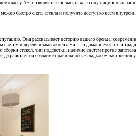
ие классу А+, позволяют экономить на эксплуатационных расхо
 можно быстро снять стекла и получить доступ ко всем внутрен
епутацию. Она рассказывает историю вашего бренда: современн
м светом и деревянными акцентами — о домашнем уюте и традици
тво сборки стекол, тип подсветки, наличие систем против запот
гда работает на создание правильного, «сладкого» настроения у