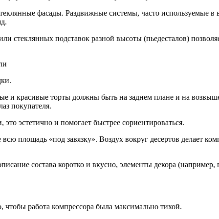
еклянные фасады. Раздвижные системы, часто используемые в ви
д.
или стеклянных подставок разной высоты (пьедесталов) позвол
ли
дки.
ые и красивые торты должны быть на заднем плане и на возвы
лаз покупателя.
, это эстетично и помогает быстрее сориентироваться.
 всю площадь «под завязку». Воздух вокруг десертов делает ко
исание состава коротко и вкусно, элементы декора (например,
о, чтобы работа компрессора была максимально тихой.