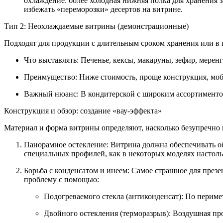
охлаждение: более холодная нижняя полка для хранения з
избежать «переморозки» десертов на витрине.
Тип 2: Неохлаждаемые витрины (демонстрационные)
Подходят для продукции с длительным сроком хранения или в 
Что выставлять: Печенье, кексы, макаруны, зефир, мерен
Преимущество: Ниже стоимость, проще конструкция, моб
Важный нюанс: В кондитерской с широким ассортиментом 
Конструкция и обзор: создание «вау-эффекта»
Материал и форма витрины определяют, насколько безупречно 
Панорамное остекление: Витрина должна обеспечивать об
специальных профилей, как в некоторых моделях настольн
Борьба с конденсатом и инеем: Самое страшное для през
проблему с помощью:
Подогреваемого стекла (антиконденсат): По периме
Двойного остекления (терморазрыв): Воздушная про