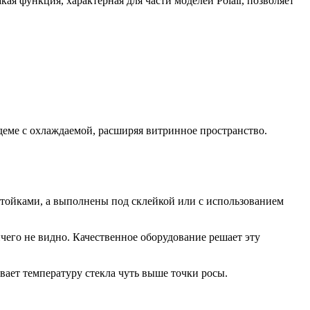
ая функция, характерная для части моделей Polair, позволяет
деме с охлаждаемой, расширяя витринное пространство.
стойками, а выполнены под склейкой или с использованием
чего не видно. Качественное оборудование решает эту
вает температуру стекла чуть выше точки росы.