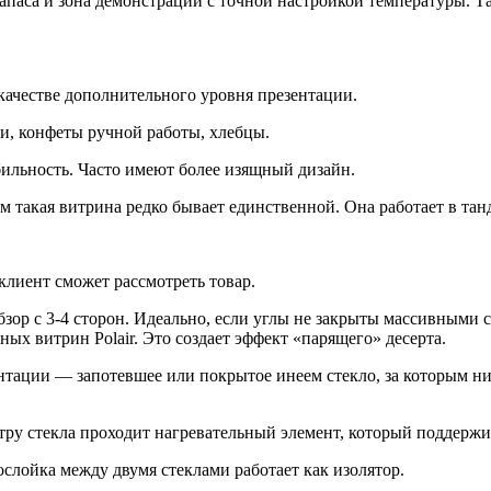
апаса и зона демонстрации с точной настройкой температуры. Так
качестве дополнительного уровня презентации.
ги, конфеты ручной работы, хлебцы.
ильность. Часто имеют более изящный дизайн.
такая витрина редко бывает единственной. Она работает в тан
клиент сможет рассмотреть товар.
зор с 3-4 сторон. Идеально, если углы не закрыты массивными 
ых витрин Polair. Это создает эффект «парящего» десерта.
ентации — запотевшее или покрытое инеем стекло, за которым ни
тру стекла проходит нагревательный элемент, который поддержи
слойка между двумя стеклами работает как изолятор.