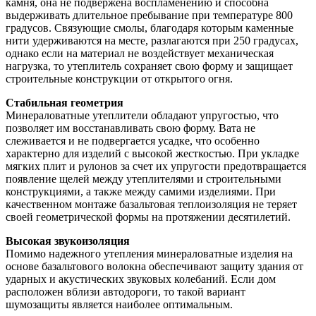
камня, она не подвержена воспламенению и способна
выдерживать длительное пребывание при температуре 800
градусов. Связующие смолы, благодаря которым каменные
нити удерживаются на месте, разлагаются при 250 градусах,
однако если на материал не воздействует механическая
нагрузка, то утеплитель сохраняет свою форму и защищает
строительные конструкции от открытого огня.
Стабильная геометрия
Минераловатные утеплители обладают упругостью, что
позволяет им восстанавливать свою форму. Вата не
слеживается и не подвергается усадке, что особенно
характерно для изделий с высокой жесткостью. При укладке
мягких плит и рулонов за счет их упругости предотвращается
появление щелей между утеплителями и строительными
конструкциями, а также между самими изделиями. При
качественном монтаже базальтовая теплоизоляция не теряет
своей геометрической формы на протяжении десятилетий.
Высокая звукоизоляция
Помимо надежного утепления минераловатные изделия на
основе базальтового волокна обеспечивают защиту здания от
ударных и акустических звуковых колебаний. Если дом
расположен вблизи автодороги, то такой вариант
шумозащиты является наиболее оптимальным.