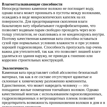
Влагоотталкивающие способности
Непосредственно каменное волокно не поглощает воду,
однако влага может проникать в пустоты между волокнами,
осаждаясь в виде микроскопических капелек на их
поверхности. Для предотвращения скопления влаги
базальтовую вату обрабатывают гидрофобизаторами, что
позволяет водяным парам свободно проходить через всю
толщу утеплителя, не скапливаясь и не конденсируясь внутри.
Поэтому качественная каменная вата способна оставаться
сухой при нормальных условиях влажности и при условии
хорошей гидроизоляции. Способность пропускать пар очень
важна для утеплителей, так как это позволяет лишней влаге
удаляться из здания наружу, не приводя к гниению или
коррозии строительных конструкций.
Экологичность
Каменная вата представляет собой абсолютно безопасный
материал, так как в ее составе отсутствуют ядовитые и
склонные к химическому разложению компоненты.
Единственное, что может навредить человеку — это
попадание жилые помещения тончайших волокон. Однако
качественный монтаж с использованием пароизоляционных,
гидроизоляционных и ветрозащитных пленок позволяет
предотвратить возможность проникновения волокон в дом и в
окружающую местность.