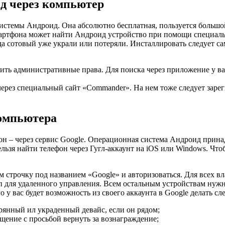
д через компьютер
истемы Андроид. Она абсолютно бесплатная, пользуется большо
артфона может найти Андроид устройство при помощи специаль
а сотовый уже украли или потеряли. Инсталлировать следует са
ить административные права. Для поиска через приложение у вас
через специальный сайт «Commander». На нем тоже следует зарег
компьютера
он – через сервис Google. Операционная система Андроид прина
ельзя найти телефон через Гугл-аккаунт на iOS или Windows. Чт
м строчку под названием «Google» и авторизоваться. Для всех в
уп для удаленного управления. Всем остальным устройствам нуж
о у вас будет возможность из своего аккаунта в Google делать с
рянный ил украденный девайс, если он рядом;
щение с просьбой вернуть за вознаграждение;