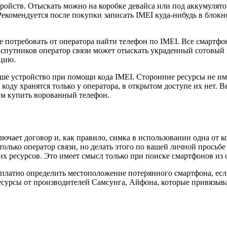
ойств. Отыскать можно на коробке девайса или под аккумулято
екомендуется после покупки записать IMEI куда-нибудь в блокн
е потребовать от оператора найти телефон по IMEI. Все смартф
 спутников оператор связи может отыскать украденный сотовый п
ацию.
аше устройство при помощи кода IMEI. Сторонние ресурсы не им
коду хранятся только у оператора, в открытом доступе их нет. 
им купить ворованный телефон.
ючает договор и, как правило, симка в использовании одна от 
ько оператор связи, но делать этого по вашей личной просьбе н
ских ресурсов. Это имеет смысл только при поиске смартфонов и
сплатно определить местоположение потерянного смартфона, есл
сурсы от производителей Самсунга, Айфона, которые привязыва