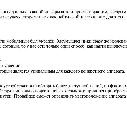
чных данных, важной информации и просто гаджетом, которым 
х случаях следует знать, как найти свой телефон, что для этого 
если мобильный был украден. Злоумышленники сразу же извлека
сотовый, то у вас есть только один способ, как найти выключе
.
 заявление.
оторый является уникальным для каждого конкретного аппарата.
к устройства стали обладать более доступной ценой, но фактов 
 Следует морально подготовиться к тому, что придется приобрест
 внутри. Провайдер сможет определить местоположение аппарата 