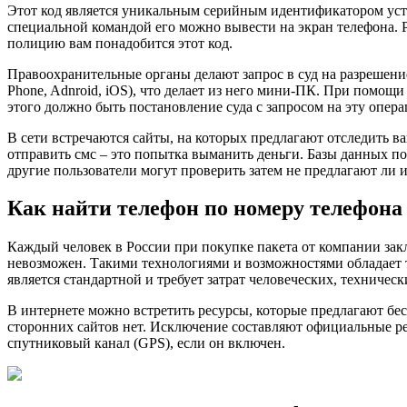
Этот код является уникальным серийным идентификатором устр
специальной командой его можно вывести на экран телефона. Р
полицию вам понадобится этот код.
Правоохранительные органы делают запрос в суд на разрешени
Phone, Adnroid, iOS), что делает из него мини-ПК. При помощи
этого должно быть постановление суда с запросом на эту опер
В сети встречаются сайты, на которых предлагают отследить в
отправить смс – это попытка выманить деньги. Базы данных по 
другие пользователи могут проверить затем не предлагают ли 
Как найти телефон по номеру телефона
Каждый человек в России при покупке пакета от компании закл
невозможен. Такими технологиями и возможностями обладает тол
является стандартной и требует затрат человеческих, техниче
В интернете можно встретить ресурсы, которые предлагают бе
сторонних сайтов нет. Исключение составляют официальные ре
спутниковый канал (GPS), если он включен.