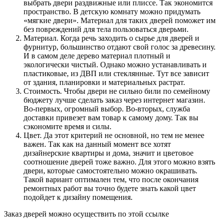
выбрать двери раздвижные или плиссе. Так экономится
пространство. В детскую комнату можно придумать
«мягкие двери». Материал для таких дверей поможет им
без повреждений для тела пользоваться дверьми.
Материал. Когда речь заходить о сырье для дверей и
фурнитур, большинство отдают свой голос за древесину.
И в самом деле дерево материал плотный и
экологически чистый. Однако можно устанавливать и
пластиковые, из ДВП или стеклянные. Тут все зависит
от здания, планировки и материальных растрат.
Стоимость. Чтобы двери не сильно били по семейному
бюджету лучше сделать заказ через интернет магазин.
Во-первых, огромный выбор. Во-вторых, служба
доставки привезет вам товар к самому дому. Так вы
сэкономите время и силы.
Цвет. Да этот критерий не основной, но тем не менее
важен. Так как на данный момент все хотят
дизайнерские квартиры и дома, значит и цветовое
соотношение дверей тоже важно. Для этого можно взять
двери, которые самостоятельно можно окрашивать.
Такой вариант оптимален тем, что после окончания
ремонтных работ вы точно будете знать какой цвет
подойдет к дизайну помещения.
Заказ дверей можно осуществить по этой ссылке