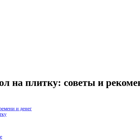
л на плитку: советы и рекоме
ремени и денег
тку
е