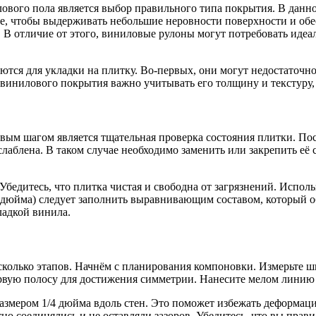
лового пола является выбор правильного типа покрытия. В дан
кие, чтобы выдерживать небольшие неровности поверхности и об
. В отличие от этого, виниловые рулоны могут потребовать иде
ются для укладки на плитку. Во-первых, они могут недостаточн
винилового покрытия важно учитывать его толщину и текстуру,
ым шагом является тщательная проверка состояния плитки. Пос
слаблена. В таком случае необходимо заменить или закрепить её с
едитесь, что плитка чистая и свободна от загрязнений. Исполь
8 дюйма) следует заполнить выравнивающим составом, который 
ладкой винила.
колько этапов. Начнём с планирования компоновки. Измерьте ш
ервую полосу для достижения симметрии. Нанесите мелом линию 
азмером 1/4 дюйма вдоль стен. Это поможет избежать деформац
тно соединялись и не оставляли зазоров. Убедитесь, что вы пр