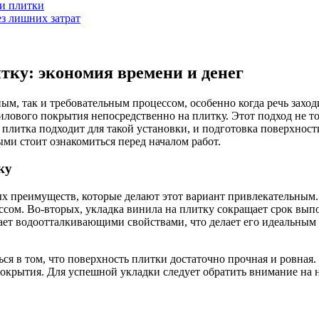
и плитки
з лишних затрат
тку: экономия времени и денег
ным, так и требовательным процессом, особенно когда речь захо
лового покрытия непосредственно на плитку. Этот подход не то
ая плитка подходит для такой установки, и подготовка поверхно
ми стоит ознакомиться перед началом работ.
ку
х преимуществ, которые делают этот вариант привлекательным. 
сом. Во-вторых, укладка винила на плитку сокращает срок выпо
дает водоотталкивающими свойствами, что делает его идеальны
ься в том, что поверхность плитки достаточно прочная и ровная
окрытия. Для успешной укладки следует обратить внимание на 