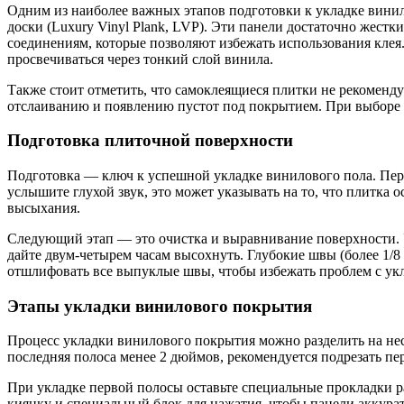
Одним из наиболее важных этапов подготовки к укладке вини
доски (Luxury Vinyl Plank, LVP). Эти панели достаточно жест
соединениям, которые позволяют избежать использования клея
просвечиваться через тонкий слой винила.
Также стоит отметить, что самоклеящиеся плитки не рекоменду
отслаиванию и появлению пустот под покрытием. При выборе 
Подготовка плиточной поверхности
Подготовка — ключ к успешной укладке винилового пола. Перв
услышите глухой звук, это может указывать на то, что плитка о
высыхания.
Следующий этап — это очистка и выравнивание поверхности. Уб
дайте двум-четырем часам высохнуть. Глубокие швы (более 1/
отшлифовать все выпуклые швы, чтобы избежать проблем с ук
Этапы укладки винилового покрытия
Процесс укладки винилового покрытия можно разделить на нес
последняя полоса менее 2 дюймов, рекомендуется подрезать п
При укладке первой полосы оставьте специальные прокладки р
киянку и специальный блок для нажатия, чтобы панели аккура