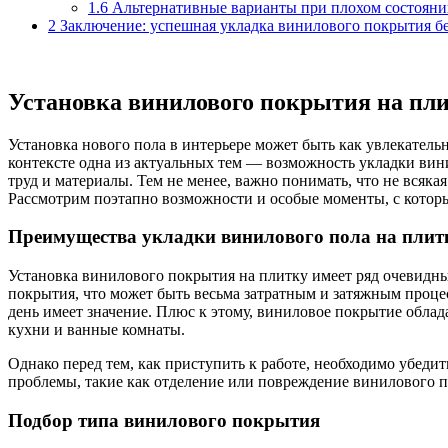
1.6
Альтернативные варианты при плохом состояни
2
Заключение: успешная укладка винилового покрытия бе
Установка винилового покрытия на пли
Установка нового пола в интерьере может быть как увлекатель
контексте одна из актуальных тем — возможность укладки вини
труд и материалы. Тем не менее, важно понимать, что не всяк
Рассмотрим поэтапно возможности и особые моменты, с которы
Преимущества укладки винилового пола на плит
Установка винилового покрытия на плитку имеет ряд очевидны
покрытия, что может быть весьма затратным и затяжным процес
день имеет значение. Плюс к этому, виниловое покрытие обла
кухни и ванные комнаты.
Однако перед тем, как приступить к работе, необходимо убедит
проблемы, такие как отделение или повреждение винилового п
Подбор типа винилового покрытия