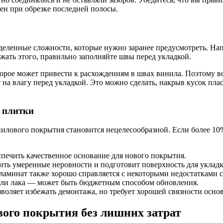
тен при обрезке последней полосы.
деленные сложности, которые нужно заранее предусмотреть. На
ежать этого, правильно заполняйте швы перед укладкой.
рое может привести к расхождениям в швах винила. Поэтому все
 на влагу перед укладкой. Это можно сделать, накрыв кусок пласт
 плитки
инилового покрытия становится нецелесообразной. Если более 1
печить качественное основание для нового покрытия.
ть умеренные неровности и подготовит поверхность для укладк
ламинат также хорошо справляется с некоторыми недостатками с
ли лака — может быть бюджетным способом обновления.
воляет избежать демонтажа, но требует хорошей связности осно
ого покрытия без лишних затрат