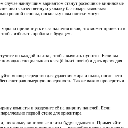
ном случае наилучшим вариантом станут роскошные виниловые
еспечивать качественную укладку благодаря замковым
ально ровной основы, поскольку швы плитки могут
о хорошо прилипнуть из-за наличия швов, что может привести к
 чтобы избежать проблем в будущем.
тучите по каждой плитке, чтобы выявить пустоты. Если вы
 помощью специального клея (thin-set mortar) и дать время для
зуйте моющее средство для удаления жира и пыли, после чего
обеспечит равномерную поверхность. Также важно проверить и
ирину комнаты и разделите её на ширину панелей. Если
параллельно первой стене для ориентира.
ии, поскольку виниловые плиты будут «дышать». Применяйте
авильно используете инструменты — раскройте плиты с помощью