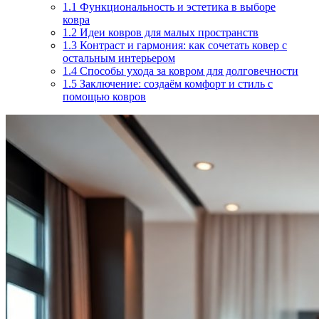
1.1
Функциональность и эстетика в выборе
ковра
1.2
Идеи ковров для малых пространств
1.3
Контраст и гармония: как сочетать ковер с
остальным интерьером
1.4
Способы ухода за ковром для долговечности
1.5
Заключение: создаём комфорт и стиль с
помощью ковров