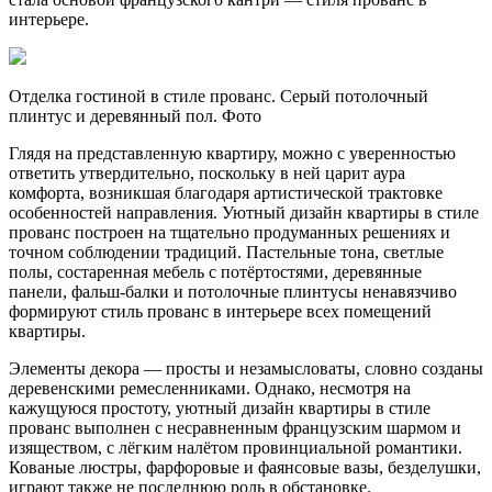
интерьере.
Отделка гостиной в стиле прованс. Серый потолочный
плинтус и деревянный пол. Фото
Глядя на представленную квартиру, можно с уверенностью
ответить утвердительно, поскольку в ней царит аура
комфорта, возникшая благодаря артистической трактовке
особенностей направления. Уютный дизайн квартиры в стиле
прованс построен на тщательно продуманных решениях и
точном соблюдении традиций. Пастельные тона, светлые
полы, состаренная мебель с потёртостями, деревянные
панели, фальш-балки и потолочные плинтусы ненавязчиво
формируют стиль прованс в интерьере всех помещений
квартиры.
Элементы декора — просты и незамысловаты, словно созданы
деревенскими ремесленниками. Однако, несмотря на
кажущуюся простоту, уютный дизайн квартиры в стиле
прованс выполнен с несравненным французским шармом и
изяществом, с лёгким налётом провинциальной романтики.
Кованые люстры, фарфоровые и фаянсовые вазы, безделушки,
играют также не последнюю роль в обстановке.