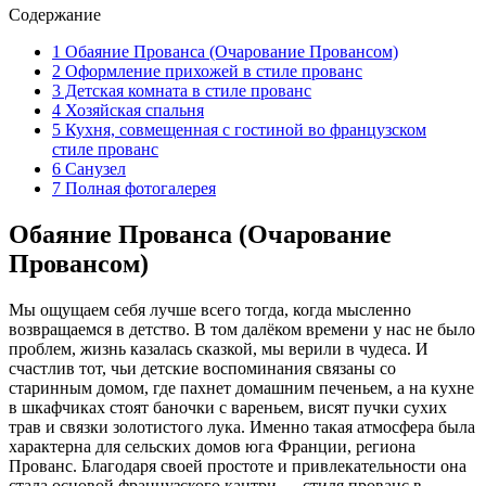
Содержание
1
Обаяние Прованса (Очарование Провансом)
2
Оформление прихожей в стиле прованс
3
Детская комната в стиле прованс
4
Хозяйская спальня
5
Кухня, совмещенная с гостиной во французском
стиле прованс
6
Санузел
7
Полная фотогалерея
Обаяние Прованса (Очарование
Провансом)
Мы ощущаем себя лучше всего тогда, когда мысленно
возвращаемся в детство. В том далёком времени у нас не было
проблем, жизнь казалась сказкой, мы верили в чудеса. И
счастлив тот, чьи детские воспоминания связаны со
старинным домом, где пахнет домашним печеньем, а на кухне
в шкафчиках стоят баночки с вареньем, висят пучки сухих
трав и связки золотистого лука. Именно такая атмосфера была
характерна для сельских домов юга Франции, региона
Прованс. Благодаря своей простоте и привлекательности она
стала основой французского кантри — стиля прованс в