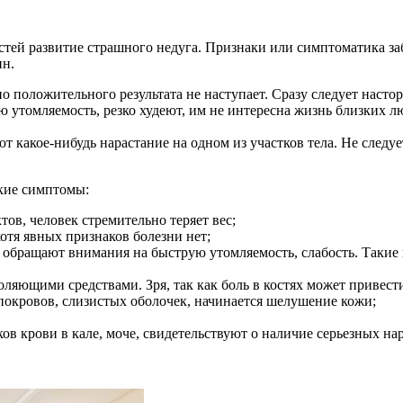
остей развитие страшного недуга. Признаки или симптоматика з
ин.
о положительного результата не наступает. Сразу следует наст
 утомляемость, резко худеют, им не интересна жизнь близких 
какое-нибудь нарастание на одном из участков тела. Не следуе
ские симптомы:
в, человек стремительно теряет вес;
отя явных признаков болезни нет;
е обращают внимания на быструю утомляемость, слабость. Такие
толяющими средствами. Зря, так как боль в костях может привест
покровов, слизистых оболочек, начинается шелушение кожи;
ов крови в кале, моче, свидетельствуют о наличие серьезных н