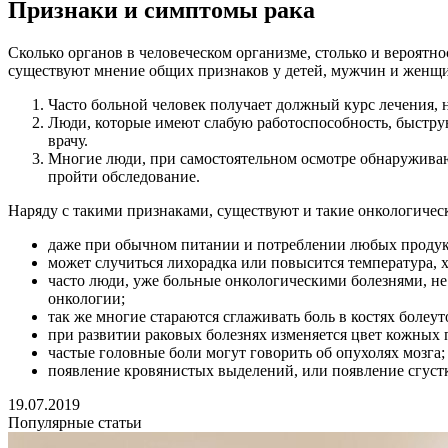
Признаки и симптомы рака
Сколько органов в человеческом организме, столько и вероятн
существуют мнение общих признаков у детей, мужчин и женщ
Часто больной человек получает должный курс лечения, н
Люди, которые имеют слабую работоспособность, быструю
врачу.
Многие люди, при самостоятельном осмотре обнаруживают 
пройти обследование.
Наряду с такими признаками, существуют и такие онкологиче
даже при обычном питании и потреблении любых продукто
может случиться лихорадка или повысится температура, х
часто люди, уже больные онкологическими болезнями, н
онкологии;
так же многие стараются сглаживать боль в костях болеу
при развитии раковых болезнях изменяется цвет кожных 
частые головные боли могут говорить об опухолях мозга;
появление кровянистых выделений, или появление сгустк
19.07.2019
Популярные статьи