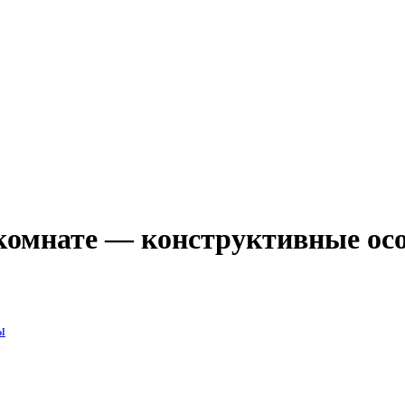
 комнате — конструктивные ос
ы