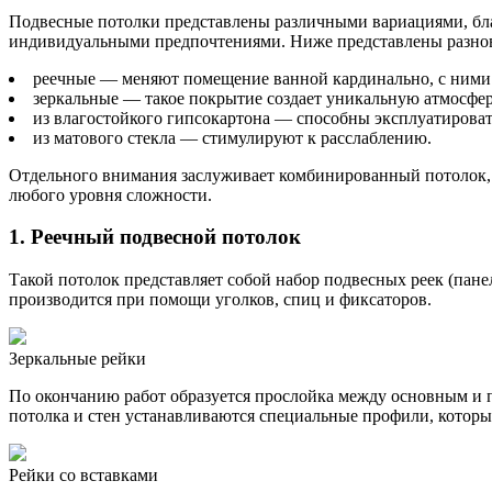
Подвесные потолки представлены различными вариациями, бла
индивидуальными предпочтениями. Ниже представлены разнов
реечные — меняют помещение ванной кардинально, с ними в
зеркальные — такое покрытие создает уникальную атмосфе
из влагостойкого гипсокартона — способны эксплуатирова
из матового стекла — стимулируют к расслаблению.
Отдельного внимания заслуживает комбинированный потолок, в
любого уровня сложности.
1. Реечный подвесной потолок
Такой потолок представляет собой набор подвесных реек (пан
производится при помощи уголков, спиц и фиксаторов.
Зеркальные рейки
По окончанию работ образуется прослойка между основным и п
потолка и стен устанавливаются специальные профили, которы
Рейки со вставками