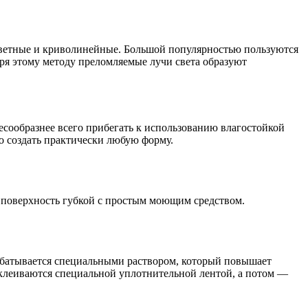
цветные и криволинейные. Большой популярностью пользуются
аря этому методу преломляемые лучи света образуют
есообразнее всего прибегать к использованию влагостойкой
о создать практически любую форму.
ь поверхность губкой с простым моющим средством.
абатывается специальными раствором, который повышает
оклеиваются специальной уплотнительной лентой, а потом —