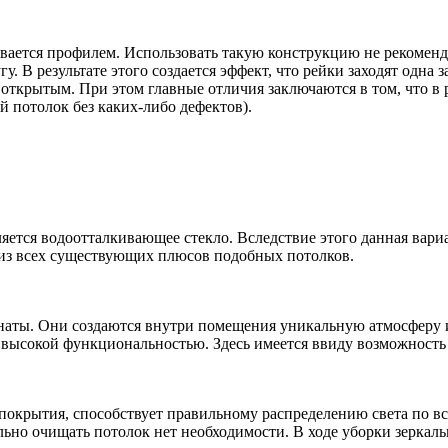
рывается профилем. Использовать такую конструкцию не рекомен
у. В результате этого создается эффект, что рейки заходят одна 
с открытым. При этом главные отличия заключаются в том, что 
й потолок без каких-либо дефектов).
ляется водоотталкивающее стекло. Вследствие этого данная вар
из всех существующих плюсов подобных потолков.
мнаты. Они создаются внутри помещения уникальную атмосферу
т высокой функциональностью. Здесь имеется ввиду возможность
 покрытия, способствует правильному распределению света по в
ельно очищать потолок нет необходимости. В ходе уборки зерк