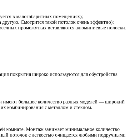
дуется в малогабаритных помещениях);
за другую. Смотрится такой потолок очень эффектно);
в реечных промежутках вставляются алюминиевые полоски.
иация покрытия широко используются для обустройства
 и имеют большое количество разных моделей — широкий
 их комбинирования с металлом и стеклом.
сей комнате. Монтаж занимает минимальное количество
альный потолок с легкостью очищается любыми подручными