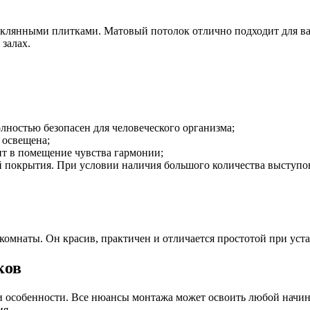
еклянными плитками. Матовый потолок отлично подходит для ван
залах.
лностью безопасен для человеческого организма;
 освещена;
т в помещение чувства гармонии;
 покрытия. При условии наличия большого количества выступов
омнаты. Он красив, практичен и отличается простотой при уста
ков
и особенности. Все нюансы монтажа может освоить любой начин
ия.