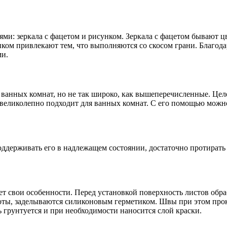
ми: зеркала с фацетом и рисунком. Зеркала с фацетом бывают 
унком привлекают тем, что выполняются со скосом грани. Благод
ми.
ванных комнат, но не так широко, как вышеперечисленные. Цел
 великолепно подходит для ванных комнат. С его помощью можн
поддерживать его в надлежащем состоянии, достаточно протират
т свои особенности. Перед установкой поверхность листов обр
аботы, заделываются силиконовым герметиком. Швы при этом пр
 грунтуется и при необходимости наносится слой краски.