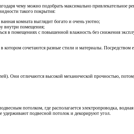
годаря чему можно подобрать максимально привлекательное реш
идности такого покрытия:
анная комната выглядит богато и очень уютно;
ру внутри помещения;
ться в помещениях с повышенной влажность без снижения экспл
 котором сочетаются разные стили и материалы. Посредством е
елей). Они отличаются высокой механической прочностью, пото
одвесным потолком, где располагается электропроводка, водная
е удерживают подвесной потолок и декорируют угол.