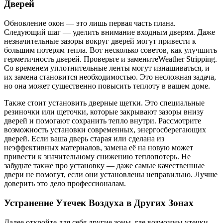
Дверей
Обновление окон — это лишь первая часть плана.
Следующий шаг — уделить внимание входным дверям. Даже
незначительные зазоры вокруг дверей могут привести к
большим потерям тепла. Вот несколько советов, как улучшить
герметичность дверей. Проверьте и заменитеWeather Stripping.
Со временем уплотнительные ленты могут изнашиваться, и
их замена становится необходимостью. Это несложная задача,
но она может существенно повысить теплоту в вашем доме.
Также стоит установить дверные щетки. Это специальные
резиночки или щеточки, которые закрывают зазоры внизу
дверей и помогают сохранить тепло внутри. Рассмотрите
возможность установки современных, энергосберегающих
дверей. Если ваша дверь старая или сделана из
неэффективных материалов, замена её на новую может
привести к значительному снижению теплопотерь. Не
забудьте также про установку — даже самые качественные
двери не помогут, если они установлены неправильно. Лучше
доверить это дело профессионалам.
Устранение Утечек Воздуха в Других Зонах
Далее откройте для себя другие зоны, где возможны утечки