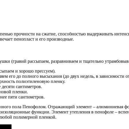
епенью прочности на сжатие, способностью выдерживать интенс
вечает пенопласт и его производные.
ушки (гравий рассыпаем, разравниваем и тщательно утрамбовыв
сыпаем и хорошо прессуем).
яем его до полного высыхания (до двух недель, в зависимости о
рхность полиэтиленовую пленку.
 десяти сантиметров.
новой пленки.
ее пяти сантиметров.
нного пола Пенофолом. Отражающий элемент – алюминиевая фоль
роизоляционные функции. Элемент утепления в пенофоле – всп
 любой полимерной пленкой.