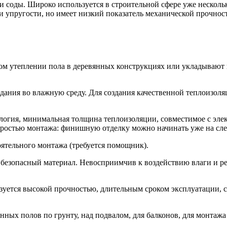
 и соды. Широко используется в строительной сфере уже несколь
и упругости, но имеет низкий показатель механической прочнос
м утеплении пола в деревянных конструкциях или укладывают 
падания во влажную среду. Для создания качественной теплоизол
ология, минимальная толщина теплоизоляции, совместимое с эл
коростью монтажа: финишную отделку можно начинать уже на сл
ятельного монтажа (требуется помощник).
безопасный материал. Невосприимчив к воздействию влаги и ре
зуется высокой прочностью, длительным сроком эксплуатации, 
ных полов по грунту, над подвалом, для балконов, для монтажа