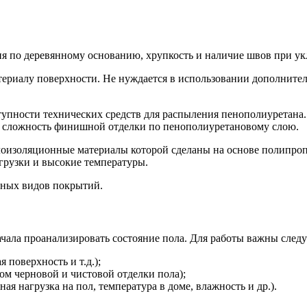
я по деревянному основанию, хрупкость и наличие швов при ук
риалу поверхности. Не нуждается в использовании дополнитель
упности технических средств для распыления пенополиуретана.
и сложность финишной отделки по пенополиуретановому слою.
еплоизоляционные материалы которой сделаны на основе полипро
грузки и высокие температуры.
чных видов покрытий.
чала проанализировать состояние пола. Для работы важны след
 поверхность и т.д.);
ом черновой и чистовой отделки пола);
я нагрузка на пол, температура в доме, влажность и др.).