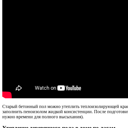
Старый бетонный пол можно утеплить теплоизолирующей краск
заполнить пеноизолом жидкой консистенции. После подготовите
нужно времени для полного высыхания).
Утепление деревянного пола в доме по лагам