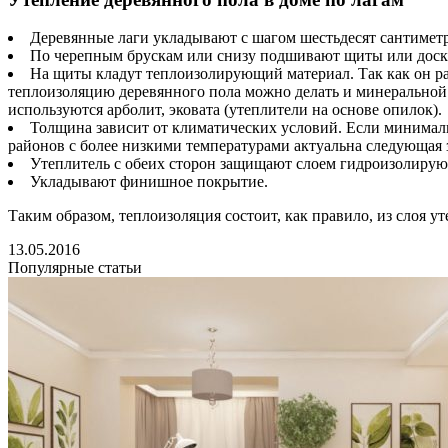
Деревянные лаги укладывают с шагом шестьдесят сантимет
По черепным брускам или снизу подшивают щиты или доск
На щиты кладут теплоизолирующий материал. Так как он ра
теплоизоляцию деревянного пола можно делать и минеральной 
используются арболит, эковата (утеплители на основе опилок).
Толщина зависит от климатических условий. Если минималь
районов с более низкими температурами актуальна следующая 
Утеплитель с обеих сторон защищают слоем гидроизолирую
Укладывают финишное покрытие.
Таким образом, теплоизоляция состоит, как правило, из слоя 
13.05.2016
Популярные статьи