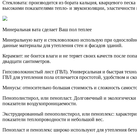
Стекловата: производится из бората кальция, кварцевого песка
высокими показателями тепло- и звукоизоляции, эластичности 
Минеральная вата сделает Ваш пол теплее
Минеральную вату и стекловолокно использую при однослойно
данные материалы для утепления стен и фасадов зданий.
Керамзит: не боится влаги и не теряет своих качеств после по
двадцати сантиметров.
Гипсоволокнистый лист (ГВЛ). Универсальная и быстрая техн
ГВЛ для утепления пола отличается простотой, удобством и с
Минусы: относительно большая стоимость и сложность самосто
Пенополистирол, или пенопласт. Долговечный и экологически 
показатели воздухопроницаемости.
Экструдированный пенополистирол, или пеноплекс: характери
показатели теплопроводности и небольшой вес.
Пенопласт и пеноплекс широко используют для утепления бетон