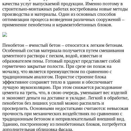
качества услуг выпускаемой продукции. Именно поэтому в
строительно-монтажных работах востребованы новые методы
производства и материалы. Один из основных способов
оптимизации процесса возведения различных сооружений –
применение пенобетона и керамзитобетонных блоков.
Пенобетон – ячеистый бетон – относится к легким бетонам.
Особенный состав материала получается путем смешивания
цементного раствора с песком, водой, известью и
образователем пены. Готовый продукт представляет собой
герметично закрытые полости. При срезе он похож на
мочалку, что является преимуществом по сравнению с
традиционным аналогом. Пористое строение блока
эффективнее сохраняет тепло в здании и обеспечивает
лучшую звукоизоляцию. При этом снижается расходование
цемента на треть, что, в свою очередь, уменьшает вес изделий
и экономит деньги на доставке и укладке. Легкий в обработке,
пенобетон без лишних усилий можно распилить и
просверлить. Основными недостатками считаются: невысокая
прочность при механических воздействиях по сравнению с
традиционным бетоном и непривлекательный внешний вид.
Зданию, построенному из пенобетонных блоков, потребуется
дополнительная облицовка фасада.