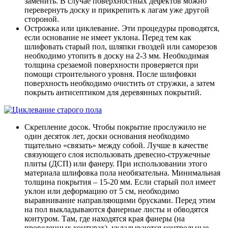
заменить. В случае поверхностных дефектов можно
перевернуть доску и прикрепить к лагам уже другой
стороной.
Острожка или циклевание. Эти процедуры проводятся,
если основание не имеет уклона. Перед тем как
шлифовать старый пол, шляпки гвоздей или саморезов
необходимо утопить в доску на 2-3 мм. Необходимая
толщина срезаемой поверхности проверяется при
помощи строительного уровня. После шлифовки
поверхность необходимо очистить от стружки, а затем
покрыть антисептиком для деревянных покрытий.
Скрепление досок. Чтобы покрытие прослужило не
один десяток лет, доски основания необходимо
тщательно «связать» между собой. Лучше в качестве
связующего слоя использовать древесно-стружечные
плиты (ДСП) или фанеру. При использовании этого
материала шлифовка пола необязательна. Минимальная
толщина покрытия – 15-20 мм. Если старый пол имеет
уклон или деформацию от 5 см, необходимо
выравнивание направляющими брусками. Перед этим
на пол выкладываются фанерные листы и обводятся
контуром. Там, где находятся края фанеры (на
проведенных контурах), укладываются контрольные