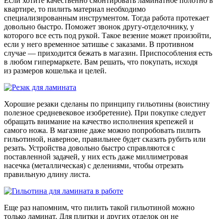
Если хотите качественно смонтировать ламинатное полотно в
квартире, то пилить материал необходимо
специализированным инструментом. Тогда работа протекает
довольно быстро. Поможет звонок другу-отделочнику, у
которого все есть под рукой. Такое везение может произойти,
если у него временное затишье с заказами. В противном
случае — приходится бежать в магазин. Приспособления есть
в любом гипермаркете. Вам решать, что покупать, исходя
из размеров кошелька и целей.
Хорошие резаки сделаны по принципу гильотины (воистину
полезное средневековое изобретение). При покупке следует
обращать внимание на качество исполнения крепежей и
самого ножа. В магазине даже можно попробовать пилить
гильотиной, наверное, правильнее будет сказать рубить или
резать. Устройства довольно быстро справляются с
поставленной задачей, у них есть даже миллиметровая
насечка (металлическая) с делениями, чтобы отрезать
правильную длину листа.
Еще раз напомним, что пилить такой гильотиной можно
только ламинат. Для плитки и других отделок он не