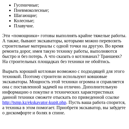
Гусеничные;
Пневмоколесные;
Шагающие;
Колесные;
Плавучие.
Эти «помощники» готовы выполнять крайне тяжелые работы.
А также, бывают экскаваторы, которыми можно перевозить
строительные материалы с одной точки на другую. Во время
ремонта дорог, имея такую технику работы, выполняются
быстро и без потерь. А что сказать о котлованах? Траншеях?
На строительных площадках без техники не обойтись.
Вырыть хороший котлован возможно с подходящей для этого
техникой. Поэтому строители используют ковшовые
экскаваторы. Мощность этой техники огромна и справляется
она с поставленной задачей на отлично. Дополнительную
информацию о покупке и технических характеристиках
данной техники сможете отыскать по приведенной ссылке
http://tsmp.kz/ekskavator-kupit.php
. Пусть ваша работа спорится,
а техника в этом помогает. Приобретя экскаватор, вы забудете
о дискомфорте и болях в спине.