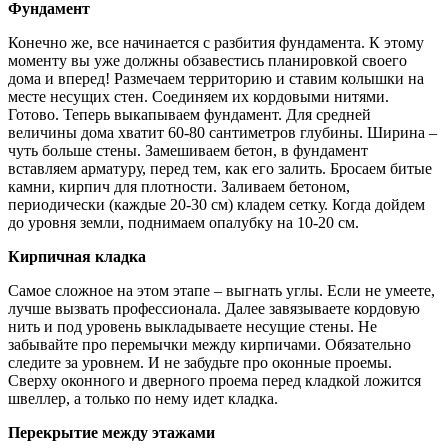
Фундамент
Конечно же, все начинается с разбития фундамента. К этому
моменту вы уже должны обзавестись планировкой своего
дома и вперед! Размечаем территорию и ставим колышки на
месте несущих стен. Соединяем их кордовыми нитями.
Готово. Теперь выкапываем фундамент. Для средней
величины дома хватит 60-80 сантиметров глубины. Ширина –
чуть больше стены. Замешиваем бетон, в фундамент
вставляем арматуру, перед тем, как его залить. Бросаем битые
камни, кирпич для плотности. Заливаем бетоном,
периодически (каждые 20-30 см) кладем сетку. Когда дойдем
до уровня земли, поднимаем опалубку на 10-20 см.
Кирпичная кладка
Самое сложное на этом этапе – выгнать углы. Если не умеете,
лучше вызвать профессионала. Далее завязываете кордовую
нить и под уровень выкладываете несущие стены. Не
забывайте про перемычки между кирпичами. Обязательно
следите за уровнем. И не забудьте про оконные проемы.
Сверху оконного и дверного проема перед кладкой ложится
швеллер, а только по нему идет кладка.
Перекрытие между этажами