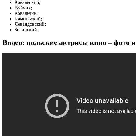
Ковальский;
Вуйчик;
Ковальчик;
Каминьский;
Левандовский;
Зелинский.
Видео: польские актрисы кино – фото 