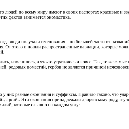
ого людей по всему миру имеют в своих паспортах красивые и 
 этих фактов занимается ономастика.
огда люди получали именования – по большей части от названий
ния. От этого и пошли распространенные вариации, которые мож
й.
сь, изменились, а что-то утратилось и вовсе. Так, те же самы
рней, родовых поместий, гербов не является причиной исчезнове
 у них разные окончания и суффиксы. Правило таково, что ударе
й-, -цкий-. Эти окончания принадлежали дворянскому роду, зву
амилий, которые слышно на каждом углу: