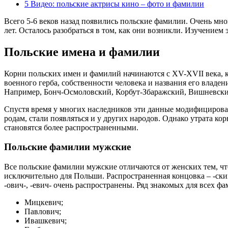
5
Видео: польские актрисы кино – фото и фамилии
Всего 5-6 веков назад появились польские фамилии. Очень мн
лет. Осталось разобраться в том, как они возникли. Изучением
Польские имена и фамилии
Корни польских имен и фамилий начинаются с XV-XVII века, к
военного герба, собственности человека и названия его владе
Например, Бонч-Осмоловский, Корбут-Збаражский, Вишневски
Спустя время у многих наследников эти данные модифицировали
родам, стали появляться и у других народов. Однако утрата ко
становятся более распространенными.
Польские фамилии мужские
Все польские фамилии мужские отличаются от женских тем, что
исключительно для Польши. Распространенная концовка – -ски
-ович-, -евич- очень распространены. Ряд знакомых для всех ф
Мицкевич;
Павлович;
Ивашкевич;