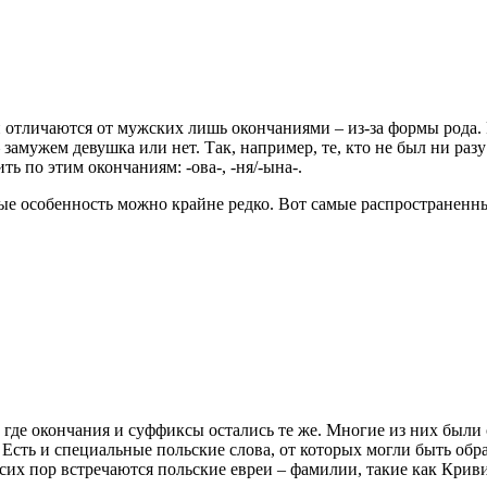
 отличаются от мужских лишь окончаниями – из-за формы рода. 
мужем девушка или нет. Так, например, те, кто не был ни разу в
 по этим окончаниям: -ова-, -ня/-ына-.
ные особенность можно крайне редко. Вот самые распространенн
где окончания и суффиксы остались те же. Многие из них были 
Есть и специальные польские слова, от которых могли быть обр
 сих пор встречаются польские евреи – фамилии, такие как Крив