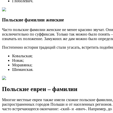
Глоболевич.
Польские фамилии женские
Часто польские фамилии женские не менее красиво звучат. Они
исключительно по суффиксам. Только так можно было понять – за
означать их положение. Замужних же дам можно было определить
Постепенно история традиций стали угасать, встретить подоб
Ковальская;
Новак;
Моравянка;
Шиманская.
Польские евреи – фамилии
Многие местные евреи также имели схожие польские фамилии, 
распространенных городов Польши и от населенных регионов. 
часто встречающееся окончание: -ский- и -ивич-. Например, до