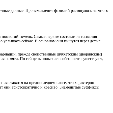
звучные данные. Происхождение фамилий растянулось на много
 поместий, земель. Самые первые состояли из названия
но услышать сейчас. В основном они пишутся через дефис.
е вариации, прежде свойственные шляхетским (дворянским)
ния памяти. По сей день польские особенности существуют,
ния ставятся на предпоследнем слоге, что характерно
чит они аристократично и красиво. Знаменитые суффиксы