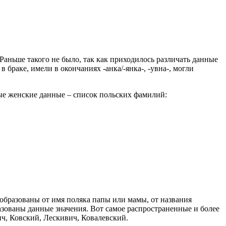
Раньше такого не было, так как приходилось различать данные
 браке, имели в окончаниях -анка/-янка-, -увна-, могли
ые женские данные – список польских фамилий:
образованы от имя поляка папы или мамы, от названия
азованы данные значения. Вот самое распространенные и более
ич, Ковский, Лескивич, Ковалевский.