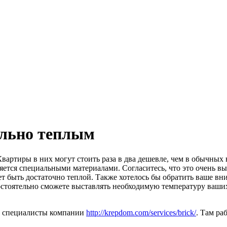
ально теплым
артиры в них могут стоить раза в два дешевле, чем в обычных
яется специальными материалами. Согласитесь, что это очень вы
ет быть достаточно теплой. Также хотелось бы обратить ваше вн
мостоятельно сможете выставлять необходимую температуру ваших
ут специалисты компании
http://krepdom.com/services/brick/
. Там ра