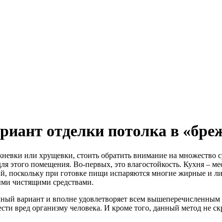
иант отделки потолка в «бре
жневки или хрущевки, стоить обратить внимание на множество 
для этого помещения. Во-первых, это влагостойкость. Кухня – м
ий, поскольку при готовке пищи испаряются многие жирные и ли
ными чистящими средствами.
ный вариант и вполне удовлетворяет всем вышеперечисленным з
сти вред организму человека. И кроме того, данный метод не ск