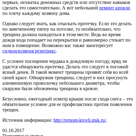
первых, нехватка денежных средств или отсутствие навыков
сделать это самостоятельно. А вот небольшой
ремонт кровли
по плечу каждому хозяину дома.
Однако следует знать, как отыскать протечку. Если это делать
по замеченному пятну на потолке, то необязательно, что
трещина должна находиться в этом месте. Ведь во время
дождя вода попадает на перекрытия и равномерно стекает по
ним в помещение. Возможно вас также заинтересует
гидроизоляция резитрикс
.
С условие посещения чердака в дождливую погоду, вряд ли
удастся обнаружить протечку. Делать это следует в погожий
ясный денек. В такой момент трещины проявят себя во всей
своей красе. Обнаружив трещины, следует в них просунуть
алюминиевую проволочку небольшого диаметра, чтобы
снаружи были обозначены трещины в кровле.
Безусловно, ежегодный осмотр крыши после схода снега – это
обязательное условие для ее профилактики против появления
трещин.
Источник информации:
http://remont-krovli.msk.ru/
.
01.10.2017
Популярные статьи