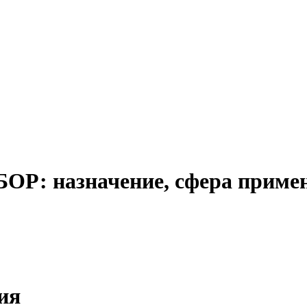
Р: назначение, сфера примен
ия