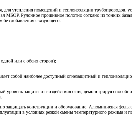
, для утепления помещений и теплоизоляции трубопроводов, уст
риал МБОР.
Рулонное прошивное полотно соткано из тонких база
 без добавления связующего.
одной или с обеих сторон);
авляет собой наиболее доступный огнезащитный и теплоизоляци
 уровень защиты от воздействия огня, демонстрируя способнос
ь.
но защищать конструкции и оборудование. Алюминиевая фольга 
плуатации в условиях резкой смены температурного режима и 