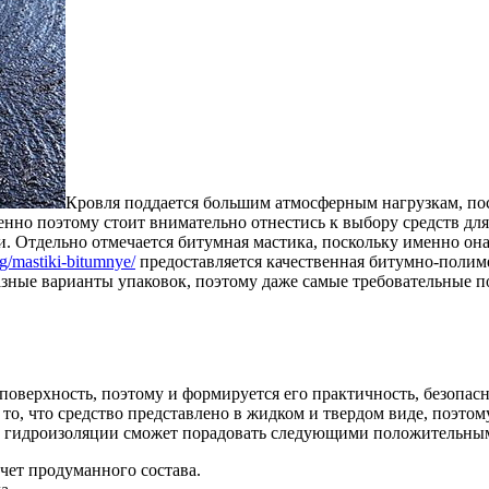
Кровля поддается большим атмосферным нагрузкам, пос
менно поэтому стоит внимательно отнестись к выбору средств дл
и. Отдельно отмечается битумная мастика, поскольку именно он
og/mastiki-bitumnye/
предоставляется качественная битумно-полиме
разные варианты упаковок, поэтому даже самые требовательные 
верхность, поэтому и формируется его практичность, безопасно
то, что средство представлено в жидком и твердом виде, поэто
соб гидроизоляции сможет порадовать следующими положительны
чет продуманного состава.