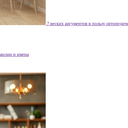
7 веских аргументов в пользу ортопедич
милии и имена