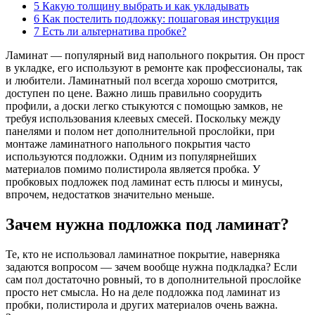
5
Какую толщину выбрать и как укладывать
6
Как постелить подложку: пошаговая инструкция
7
Есть ли альтернатива пробке?
Ламинат — популярный вид напольного покрытия. Он прост
в укладке, его используют в ремонте как профессионалы, так
и любители. Ламинатный пол всегда хорошо смотрится,
доступен по цене. Важно лишь правильно соорудить
профили, а доски легко стыкуются с помощью замков, не
требуя использования клеевых смесей. Поскольку между
панелями и полом нет дополнительной прослойки, при
монтаже ламинатного напольного покрытия часто
используются подложки. Одним из популярнейших
материалов помимо полистирола является пробка. У
пробковых подложек под ламинат есть плюсы и минусы,
впрочем, недостатков значительно меньше.
Зачем нужна подложка под ламинат?
Те, кто не использовал ламинатное покрытие, наверняка
задаются вопросом — зачем вообще нужна подкладка? Если
сам пол достаточно ровный, то в дополнительной прослойке
просто нет смысла. Но на деле подложка под ламинат из
пробки, полистирола и других материалов очень важна.