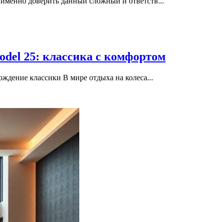
 именно доверить данный сложный и ответств...
odel 25: классика с комфортом
ождение классики В мире отдыха на колеса...