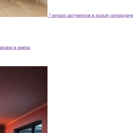
7 веских аргументов в пользу ортопедич
милии и имена