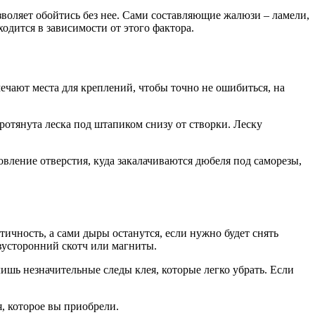
зволяет обойтись без нее. Сами составляющие жалюзи – ламели,
одится в зависимости от этого фактора.
ечают места для креплений, чтобы точно не ошибиться, на
протянута леска под штапиком снизу от створки. Леску
овление отверстия, куда закалачиваются дюбеля под саморезы,
ичность, а сами дыры останутся, если нужно будет снять
вусторонний скотч или магниты.
лишь незначительные следы клея, которые легко убрать. Если
, которое вы приобрели.