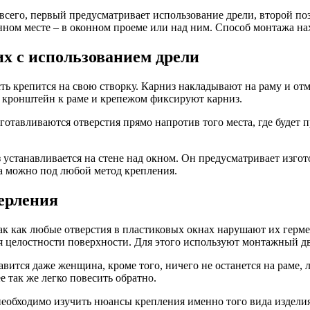
всего, первый предусматривает использование дрели, второй по
нном месте – в оконном проеме или над ним. Способ монтажа нах
их с использованием дрели
ь крепится на свою створку. Карниз накладывают на раму и отм
 кронштейн к раме и крепежом фиксируют карниз.
зготавливаются отверстия прямо напротив того места, где будет 
 устанавливается на стене над окном. Он предусматривает изгот
на можно под любой метод крепления.
ерления
ак как любые отверстия в пластиковых окнах нарушают их гермет
я целостности поверхности. Для этого используют монтажный д
вится даже женщина, кроме того, ничего не останется на раме, 
ее так же легко повесить обратно.
необходимо изучить нюансы крепления именно того вида изделия