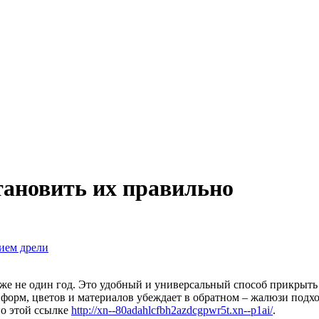
тановить их правильно
нием дрели
же не один год. Это удобный и универсальный способ прикрыть 
 форм, цветов и материалов убеждает в обратном – жалюзи под
по этой ссылке
http://xn--80adahlcfbh2azdcgpwr5t.xn--p1ai/
.