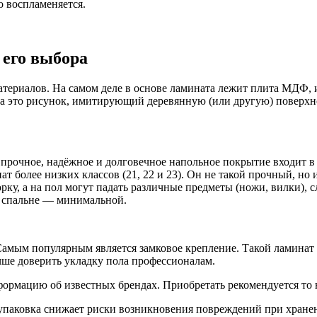
о воспламеняется.
 его выбора
материалов. На самом деле в основе ламината лежит плита МДФ,
та это рисунок, имитирующий деревянную (или другую) поверхн
 прочное, надёжное и долговечное напольное покрытие входит в 
более низких классов (21, 22 и 23). Он не такой прочный, но и
рку, а на пол могут падать различные предметы (ножи, вилки), 
 в спальне — минимальной.
Самым популярным является замковое крепление. Такой ламинат
чше доверить укладку пола профессионалам.
формацию об известных брендах. Приобретать рекомендуется то н
упаковка снижает риски возникновения повреждений при хранен