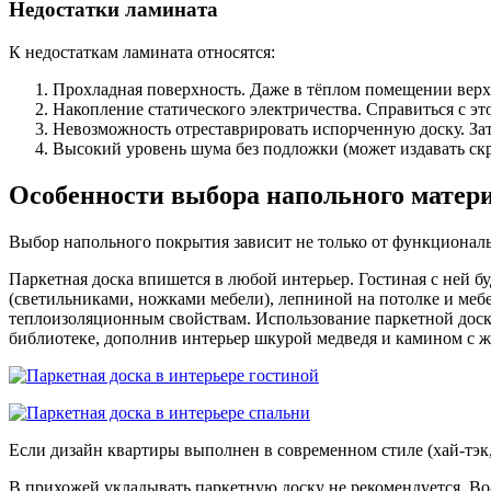
Недостатки ламината
К недостаткам ламината относятся:
Прохладная поверхность. Даже в тёплом помещении верхня
Накопление статического электричества. Справиться с э
Невозможность отреставрировать испорченную доску. Зат
Высокий уровень шума без подложки (может издавать ск
Особенности выбора напольного матер
Выбор напольного покрытия зависит не только от функциональн
Паркетная доска впишется в любой интерьер. Гостиная с ней 
(светильниками, ножками мебели), лепниной на потолке и мебе
теплоизоляционным свойствам. Использование паркетной доски
библиотеке, дополнив интерьер шкурой медведя и камином с 
Если дизайн квартиры выполнен в современном стиле (хай-тэк
В прихожей укладывать паркетную доску не рекомендуется. Во-