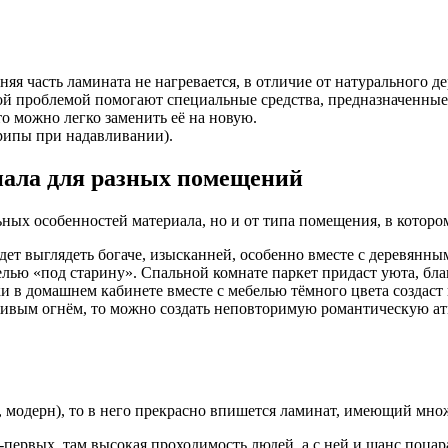
я часть ламината не нагревается, в отличие от натурального де
той проблемой помогают специальные средства, предназначенные
о можно легко заменить её на новую.
рипы при надавливании).
иала для разных помещений
ых особенностей материала, но и от типа помещения, в котором
будет выглядеть богаче, изысканней, особенно вместе с деревя
лью «под старину». Спальной комнате паркет придаст уюта, бла
 в домашнем кабинете вместе с мебелью тёмного цвета создаст
живым огнём, то можно создать неповторимую романтическую ат
, модерн), то в него прекрасно впишется ламинат, имеющий мно
первых, там высокая проходимость людей, а с ней и шанс поцар