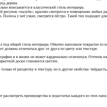
од дерева.
льно вписывается в классический стиль интерьера.
й рисунок «палуба», красиво смотрится в помещениях любых ра
. Полосы у неё узкие, смотрятся пёстро. Такой тип подходит дл
л под общий стиль интерьера. Обычно напольное покрытие из на
ет должны отличаться друг от друга по цвету или текстуре.
графии и в жизни он может кардинально отличаться. Оттенок нап
аркетной доски становится светлее.
 только её расцветку и текстуру, но и другие свойства: твёрдост
оит рассмотреть преимущества и недостатки каждого из этих нап