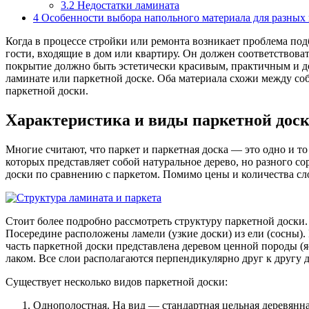
3.2
Недостатки ламината
4
Особенности выбора напольного материала для разны
Когда в процессе стройки или ремонта возникает проблема под
гости, входящие в дом или квартиру. Он должен соответствова
покрытие должно быть эстетически красивым, практичным и до
ламинате или паркетной доске. Оба материала схожи между со
паркетной доски.
Характеристика и виды паркетной дос
Многие считают, что паркет и паркетная доска — это одно и то 
которых представляет собой натуральное дерево, но разного с
доски по сравнению с паркетом. Помимо цены и количества сло
Стоит более подробно рассмотреть структуру паркетной доски.
Посередине расположены ламели (узкие доски) из ели (сосны)
часть паркетной доски представлена деревом ценной породы (
лаком. Все слои располагаются перпендикулярно друг к другу 
Существует несколько видов паркетной доски:
Однополостная. На вид — стандартная цельная деревянная