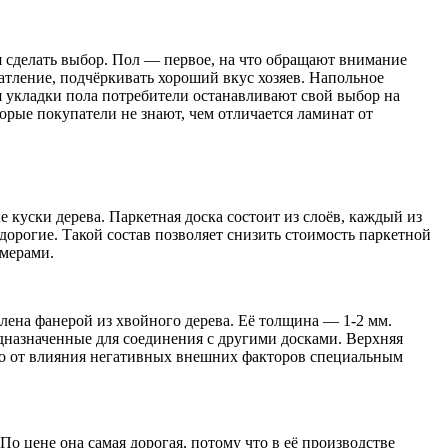
я сделать выбор. Пол — первое, на что обращают внимание
чатление, подчёркивать хороший вкус хозяев. Напольное
 укладки пола потребители останавливают свой выбор на
рые покупатели не знают, чем отличается ламинат от
е куски дерева. Паркетная доска состоит из слоёв, каждый из
дорогие. Такой состав позволяет снизить стоимость паркетной
змерами.
лена фанерой из хвойного дерева. Её толщина — 1-2 мм.
едназначенные для соединения с другими досками. Верхняя
щено от влияния негативных внешних факторов специальным
о цене она самая дорогая, потому что в её производстве