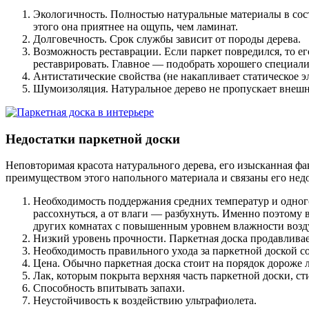
Экологичность. Полностью натуральные материалы в сост
этого она приятнее на ощупь, чем ламинат.
Долговечность. Срок службы зависит от породы дерева.
Возможность реставрации. Если паркет повредился, то ег
реставрировать. Главное — подобрать хорошего специали
Антистатические свойства (не накапливает статическое э
Шумоизоляция. Натуральное дерево не пропускает внешн
Недостатки паркетной доски
Неповторимая красота натурального дерева, его изысканная ф
преимуществом этого напольного материала и связаны его недо
Необходимость поддержания средних температур и одног
рассохнуться, а от влаги — разбухнуть. Именно поэтому 
других комнатах с повышенным уровнем влажности возд
Низкий уровень прочности. Паркетная доска продавливае
Необходимость правильного ухода за паркетной доской с
Цена. Обычно паркетная доска стоит на порядок дороже л
Лак, которым покрыта верхняя часть паркетной доски, ст
Способность впитывать запахи.
Неустойчивость к воздействию ультрафиолета.