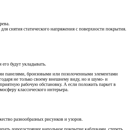
рева.
 для снятия статического напряжения с поверхности покрытия.
 его будут укладывать.
нными панелями, бронзовыми или позолоченными элементами
годаря не только своему внешнему виду, но и шумо- и
 приятную рабочую обстановку. А если положить паркет в
мосферу классического интерьера.
жество разнообразных рисунков и узоров.
апать дорогостоящее напольное покрытие каблуками, стереть