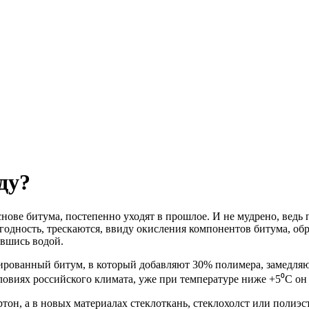
ду?
снове битума, постепенно уходят в прошлое. И не мудрено, ве
годность, трескаются, ввиду окисления компонентов битума, обр
авшись водой.
рованный битум, в который добавляют 30% полимера, замедляю
ловиях российского климата, уже при температуре ниже +5⁰С он 
тон, а в новых материалах стеклоткань, стеклохолст или полиэс