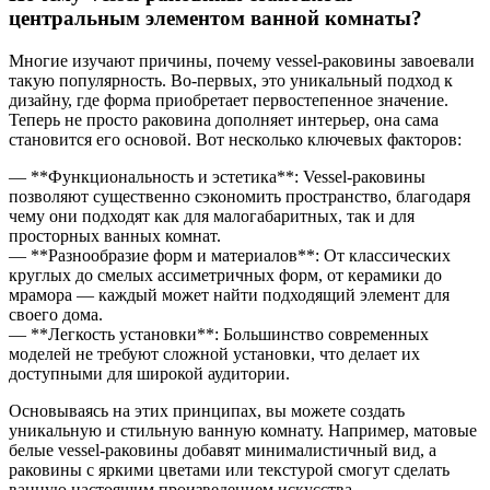
центральным элементом ванной комнаты?
Многие изучают причины, почему vessel-раковины завоевали
такую популярность. Во-первых, это уникальный подход к
дизайну, где форма приобретает первостепенное значение.
Теперь не просто раковина дополняет интерьер, она сама
становится его основой. Вот несколько ключевых факторов:
— **Функциональность и эстетика**: Vessel-раковины
позволяют существенно сэкономить пространство, благодаря
чему они подходят как для малогабаритных, так и для
просторных ванных комнат.
— **Разнообразие форм и материалов**: От классических
круглых до смелых ассиметричных форм, от керамики до
мрамора — каждый может найти подходящий элемент для
своего дома.
— **Легкость установки**: Большинство современных
моделей не требуют сложной установки, что делает их
доступными для широкой аудитории.
Основываясь на этих принципах, вы можете создать
уникальную и стильную ванную комнату. Например, матовые
белые vessel-раковины добавят минималистичный вид, а
раковины с яркими цветами или текстурой смогут сделать
ванную настоящим произведением искусства.