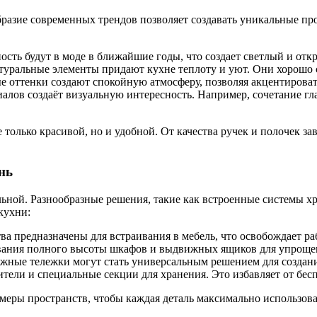
бразие современных трендов позволяет создавать уникальные п
сть будут в моде в ближайшие годы, что создает светлый и отк
атуральные элементы придают кухне теплоту и уют. Они хорошо
е оттенки создают спокойную атмосферу, позволяя акцентироват
иалов создаёт визуальную интересность. Например, сочетание г
олько красивой, но и удобной. От качества ручек и полочек зави
нь
льной. Разнообразные решения, такие как встроенные системы 
кухни:
а предназначены для встраивания в мебель, что освобождает ра
вания полного высоты шкафов и выдвижных ящиков для упрощен
ижные тележки могут стать универсальным решением для создан
тели и специальные секции для хранения. Это избавляет от бес
меры пространств, чтобы каждая деталь максимально использов