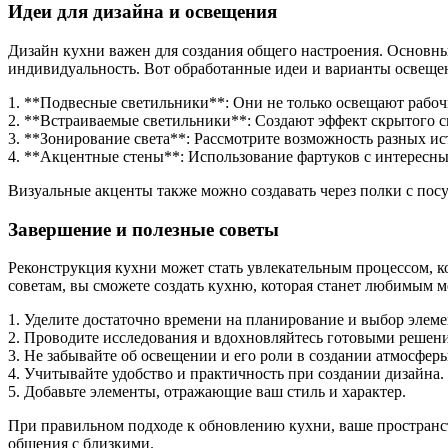
Идеи для дизайна и освещения
Дизайн кухни важен для создания общего настроения. Основн
индивидуальность. Вот обработанные идеи и варианты освеще
1. **Подвесные светильники**: Они не только освещают рабоч
2. **Встраиваемые светильники**: Создают эффект скрытого св
3. **Зонирование света**: Рассмотрите возможность разных ис
4. **Акцентные стены**: Использование фартуков с интересн
Визуальные акценты также можно создавать через полки с пос
Завершение и полезные советы
Реконструкция кухни может стать увлекательным процессом, 
советам, вы сможете создать кухню, которая станет любимым м
1. Уделите достаточно времени на планирование и выбор элеме
2. Проводите исследования и вдохновляйтесь готовыми решен
3. Не забывайте об освещении и его роли в создании атмосферы
4. Учитывайте удобство и практичность при создании дизайна.
5. Добавьте элементы, отражающие ваш стиль и характер.
При правильном подходе к обновлению кухни, ваше пространст
общения с близкими.