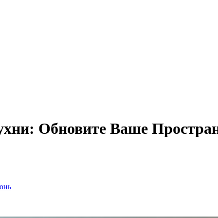
ухни: Обновите Ваше Простра
онь