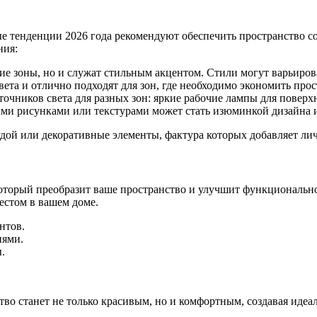
ые тенденции 2026 года рекомендуют обеспечить пространство
ния:
ие зоны, но и служат стильным акцентом. Стили могут варьиров
ета и отлично подходят для зон, где необходимо экономить прос
точников света для разных зон: яркие рабочие лампы для поверх
ыми рисунками или текстурами может стать изюминкой дизайна 
удой или декоративные элементы, фактура которых добавляет ли
который преобразит ваше пространство и улучшит функциональн
естом в вашем доме.
нтов.
иями.
.
во станет не только красивым, но и комфортным, создавая иде