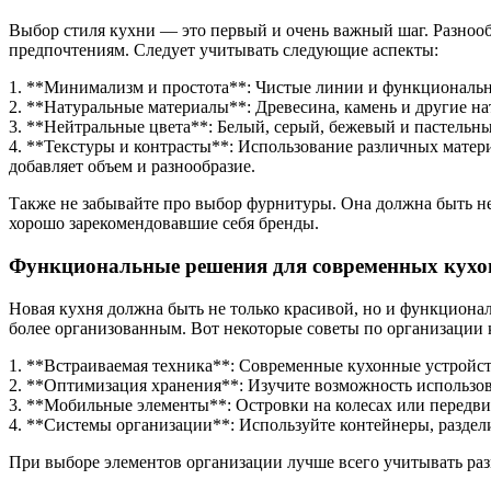
Выбор стиля кухни — это первый и очень важный шаг. Разноо
предпочтениям. Следует учитывать следующие аспекты:
1. **Минимализм и простота**: Чистые линии и функционально
2. **Натуральные материалы**: Древесина, камень и другие н
3. **Нейтральные цвета**: Белый, серый, бежевый и пастельны
4. **Текстуры и контрасты**: Использование различных матер
добавляет объем и разнообразие.
Также не забывайте про выбор фурнитуры. Она должна быть не т
хорошо зарекомендовавшие себя бренды.
Функциональные решения для современных кухо
Новая кухня должна быть не только красивой, но и функциона
более организованным. Вот некоторые советы по организации 
1. **Встраиваемая техника**: Современные кухонные устройств
2. **Оптимизация хранения**: Изучите возможность использо
3. **Мобильные элементы**: Островки на колесах или передв
4. **Системы организации**: Используйте контейнеры, раздели
При выборе элементов организации лучше всего учитывать раз