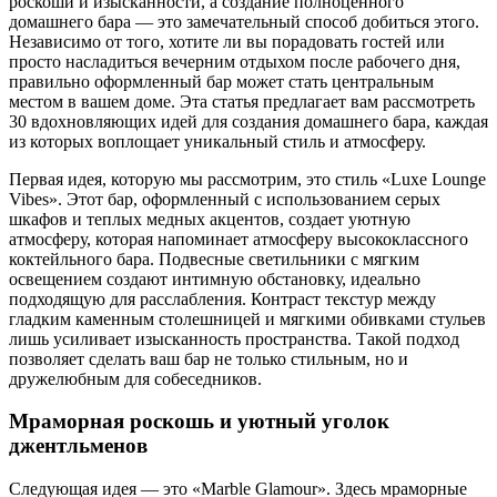
роскоши и изысканности, а создание полноценного
домашнего бара — это замечательный способ добиться этого.
Независимо от того, хотите ли вы порадовать гостей или
просто насладиться вечерним отдыхом после рабочего дня,
правильно оформленный бар может стать центральным
местом в вашем доме. Эта статья предлагает вам рассмотреть
30 вдохновляющих идей для создания домашнего бара, каждая
из которых воплощает уникальный стиль и атмосферу.
Первая идея, которую мы рассмотрим, это стиль «Luxe Lounge
Vibes». Этот бар, оформленный с использованием серых
шкафов и теплых медных акцентов, создает уютную
атмосферу, которая напоминает атмосферу высококлассного
коктейльного бара. Подвесные светильники с мягким
освещением создают интимную обстановку, идеально
подходящую для расслабления. Контраст текстур между
гладким каменным столешницей и мягкими обивками стульев
лишь усиливает изысканность пространства. Такой подход
позволяет сделать ваш бар не только стильным, но и
дружелюбным для собеседников.
Мраморная роскошь и уютный уголок
джентльменов
Следующая идея — это «Marble Glamour». Здесь мраморные