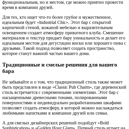
функциональным, но и местом, где можно приятно провести
время в компании друзей.
Для тех, кто ищет что-то более грубое и мужественное,
идеальным будет «Industrial Chic». Этот бар с открытой
кирпичной стеной, кожаной мебелью и выразительным
освещением создает атмосферу приватного клуба. Смешение
материалов и текстур придает бару уникальность и делает его
идеальным местом для дегустации виски или хорошего пива с
друзьями. Такой подход позволяет создать пространство,
которое станут важной частью вашего дома.
Традиционные и смелые решения для вашего
бара
Не забывайте и о том, что традиционный стиль также может
быть представлен в виде «Classic Pub Charm», где деревенский
стиль встречается с современными элементами. Этот бар с
насыщенными древесными тонами, полированными
поверхностями и индивидуально разработанными шкафами
позволяет создать атмосферу, в которой можно наслаждаться
любимыми напитками в компании друзей или семьи.
А для смелых дизайнерских решений подойдут «Bold
Sophistication» и «Golden Hour Glam». Первый стиль играет на