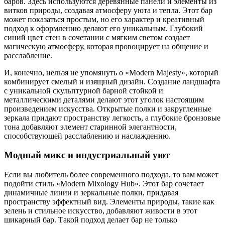
баров. Здесь используются деревянные панели и элементы из
витков природы, создавая атмосферу уюта и тепла. Этот бар
может показаться простым, но его характер и креативный
подход к оформлению делают его уникальным. Глубокий
синий цвет стен в сочетании с мягким светом создает
магическую атмосферу, которая провоцирует на общение и
расслабление.
И, конечно, нельзя не упомянуть о «Modern Majesty», который
комбинирует смелый и изящный дизайн. Создание ландшафта
с уникальной скульптурной барной стойкой и
металлическими деталями делают этот уголок настоящим
произведением искусства. Открытые полки и закругленные
зеркала придают пространству легкость, а глубокие бронзовые
тона добавляют элемент старинной элегантности,
способствующей расслаблению и наслаждению.
Модный микс и индустриальный уют
Если вы любитель более современного подхода, то вам может
подойти стиль «Modern Mixology Hub». Этот бар сочетает
динамичные линии и зеркальные полки, придавая
пространству эффектный вид. Элементы природы, такие как
зелень и стильное искусство, добавляют живости в этот
шикарный бар. Такой подход делает бар не только