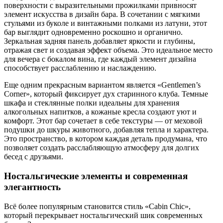
поверхности с выразительными прожилками привносят
элемент искусства в дизайн бара. В сочетании с мягкими
стульями из буколе и винтажными полками из латуни, этот
бар выглядит одновременно роскошно и органично.
Зеркальная задняя панель добавляет яркости и глубины,
отражая свет и создавая эффект объема. Это идеальное место
для вечера с бокалом вина, где каждый элемент дизайна
способствует расслаблению и наслаждению.
Еще одним прекрасным вариантом является «Gentlemen’s
Corner», который фиксирует дух старинного клуба. Темные
шкафа и стеклянные полки идеальны для хранения
алкогольных напитков, а кожаные кресла создают уют и
комфорт. Этот бар сочетает в себе текстуры — от меховой
подушки до шкуры животного, добавляя тепла и характера.
Это пространство, в котором каждая деталь продумана, что
позволяет создать расслабляющую атмосферу для долгих
бесед с друзьями.
Ностальгические элементы и современная
элегантность
Всё более популярным становится стиль «Cabin Chic»,
который перекрывает ностальгический шик современных