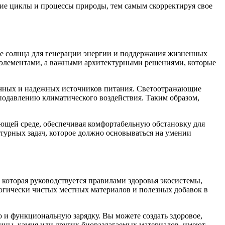
ие циклы и процессы природы, тем самым скорректируя свое
ие солнца для генерации энергии и поддержания жизненных
и элементами, а важными архитектурными решениями, которые
рочных и надежных источников питания. Светоотражающие
подавлению климатического воздействия. Таким образом,
ющей среде, обеспечивая комфортабельную обстановку для
ктурных задач, которое должно основываться на умении
 которая руководствуется правилами здоровья экосистемы,
огически чистых местных материалов и полезных добавок в
о и функциональную зарядку. Вы можете создать здоровое,
сины, камня или других биоразлагаемых материалов, имеют