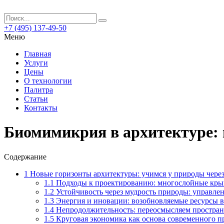
+7 (495) 137-49-50
Меню
Главная
Услуги
Цены
О технологии
Палитра
Статьи
Контакты
Биомимикрия в архитектуре: 
Содержание
1
Новые горизонты архитектуры: учимся у природы чер
1.1
Подходы к проектированию: многослойные кры
1.2
Устойчивость через мудрость природы: управле
1.3
Энергия и иновации: возобновляемые ресурсы в
1.4
Непродолжительность: переосмысляем простран
1.5
Круговая экономика как основа современного п