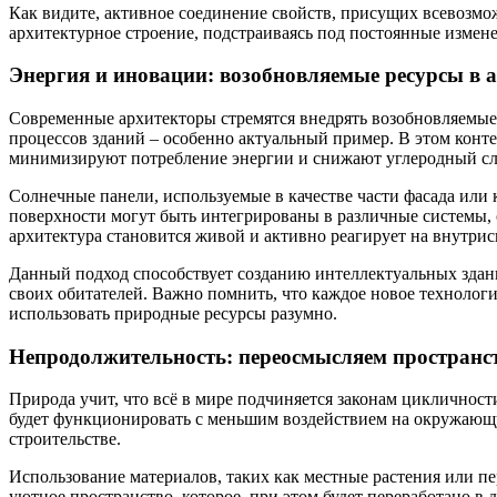
Как видите, активное соединение свойств, присущих всевозмо
архитектурное строение, подстраиваясь под постоянные измен
Энергия и иновации: возобновляемые ресурсы в 
Современные архитекторы стремятся внедрять возобновляемые
процессов зданий – особенно актуальный пример. В этом конт
минимизируют потребление энергии и снижают углеродный сл
Солнечные панели, используемые в качестве части фасада ил
поверхности могут быть интегрированы в различные системы, 
архитектура становится живой и активно реагирует на внутри
Данный подход способствует созданию интеллектуальных здани
своих обитателей. Важно помнить, что каждое новое технолог
использовать природные ресурсы разумно.
Непродолжительность: переосмысляем пространст
Природа учит, что всё в мире подчиняется законам цикличност
будет функционировать с меньшим воздействием на окружающу
строительстве.
Использование материалов, таких как местные растения или пе
уютное пространство, которое, при этом будет переработано в