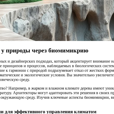
 у природы через биомимикрию
рных и дизайнерских подходах, который акцентирует внимание 
ие принципов и процессов, наблюдаемых в биологических систем
ние к гармонии с природой подразумевает отказ от жестких форм
матические и экологические условия. Вы значительно увеличит
овеческую среду.
ество? Например, в жарком и влажном климате дерева имеют уни
атуру. Архитекторы могут адаптировать эти решения в своих пр
а окружающую среду. Изучив ключевые аспекты биомимикрии, вы
и для эффективного управления климатом