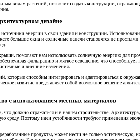
жным видам растений, позволит создать конструкции, отражающ
ения.
архитектурном дизайне
 источники энергии в свои здания и конструкции. Использован
ексте большие окна и солнечные панели становятся не простым
ед.
и крыши, помогают нам использовать солнечную энергию для п
обеспечивая фильтрацию и мягкое освещение, что способствует 
системные и внешние изменения.
й, которые способны интегрировать и адаптироваться к окружа
ическое развитие представляет собой возможное решение архите
во с использованием местных материалов
и, что должно отражаться и в нашем строительстве. Архитектура,
ю среду. Поэтому идеи устойчивости требуют применения экол
реработанные продукты, может нести не только эстетическую, н
 дальнейшем. Конструкции, создаваемые с использованием древе