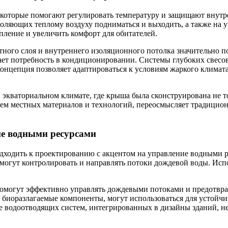
оторые помогают регулировать температуру и защищают внутре
ляющих теплому воздуху подниматься и выходить, а также на ув
пление и увеличить комфорт для обитателей.
ого слоя и внутреннего изоляционного потолка значительно п
ет потребность в кондиционировании. Системы глубоких свесо
а концепция позволяет адаптироваться к условиям жаркого клим
кваториальном климате, где крыша была сконструирована не тол
ем местных материалов и технологий, переосмысляет традицион
ие водными ресурсами
одходить к проектированию с акцентом на управление водными р
омогут контролировать и направлять потоки дождевой воды. Ис
помогут эффективно управлять дождевыми потоками и предотвра
 биоразлагаемые компоненты, могут использоваться для устойчи
 водоотводящих систем, интегрированных в дизайны зданий, не 