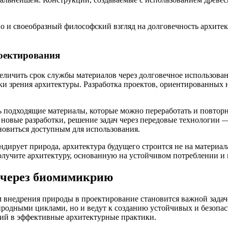
, но и своеобразный философский взгляд на долговечность архите
роектирования
еличить срок службы материалов через долговечное использован
 зрения архитектуры. Разработка проектов, ориентированных на
 подходящие материалы, которые можно переработать и повторно
овые разработки, решение задач через передовые технологии —
новиться доступным для использования.
ирует природа, архитектура будущего строится не на материал
олучите архитектуру, основанную на устойчивом потреблении и 
о через биомимикрию
 внедрения природы в проектирование становится важной задач
риродными циклами, но и ведут к созданию устойчивых и безопа
ий в эффективные архитектурные практики.