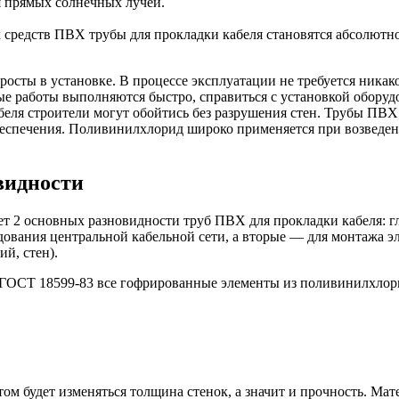
я прямых солнечных лучей.
 средств ПВХ трубы для прокладки кабеля становятся абсолют
росты в установке. В процессе эксплуатации не требуется ника
 работы выполняются быстро, справиться с установкой оборудо
беля строители могут обойтись без разрушения стен. Трубы ПВ
беспечения. Поливинилхлорид широко применяется при возведе
видности
т 2 основных разновидности труб ПВХ для прокладки кабеля: 
дования центральной кабельной сети, а вторые — для монтажа 
ий, стен).
ГОСТ 18599-83 все гофрированные элементы из поливинилхлорид
ом будет изменяться толщина стенок, а значит и прочность. Ма