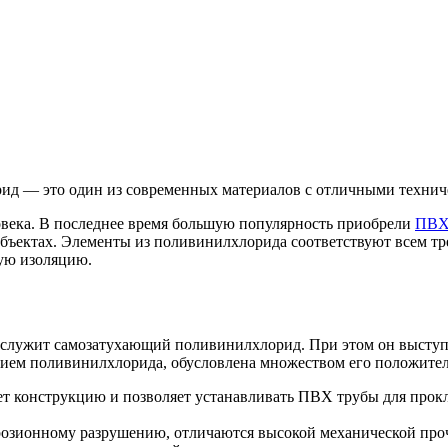
д — это один из современных материалов с отличными технич
ловека. В последнее время большую популярность приобрели
ПВХ 
 объектах. Элементы из поливинилхлорида соответствуют всем 
ую изоляцию.
 служит самозатухающий поливинилхлорид. При этом он выступ
нием поливинилхлорида, обусловлена множеством его положител
ет конструкцию и позволяет устанавливать ПВХ трубы для прокл
розионному разрушению, отличаются высокой механической проч