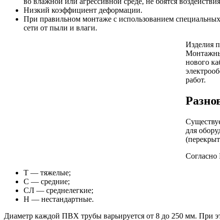
во влажной или агрессивной среде, не боятся воздействи
Низкий коэффициент деформации.
При правильном монтаже с использованием специальных
сети от пыли и влаги.
Изделия п
Монтажные
нового ка
электроо
работ.
Разно
Существуе
для обору
(перекрыт
Согласно 
Т — тяжелые;
С — средние;
СЛ — среднелегкие;
Н — нестандартные.
Диаметр каждой ПВХ трубы варьируется от 8 до 250 мм. При эт