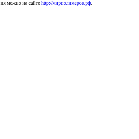
ния можно на сайте
http://мирполимеров.рф
.