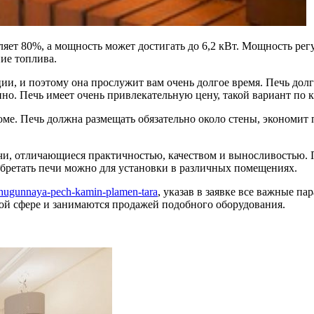
вляет 80%, а мощность может достигать до 6,2 кВт. Мощность регу
ие топлива.
ции, и поэтому она прослужит вам очень долгое время. Печь дол
дино. Печь имеет очень привлекательную цену, такой вариант по
доме. Печь должна размещать обязательно около стены, экономи
чи, отличающиеся практичностью, качеством и выносливостью. 
бретать печи можно для установки в различных помещениях.
chugunnaya-pech-kamin-plamen-tara
, указав в заявке все важные п
той сфере и занимаются продажей подобного оборудования.