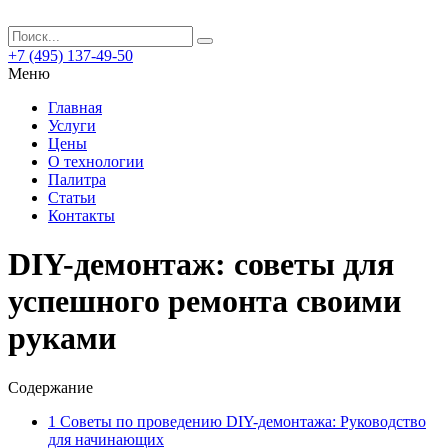
+7 (495) 137-49-50
Меню
Главная
Услуги
Цены
О технологии
Палитра
Статьи
Контакты
DIY-демонтаж: советы для
успешного ремонта своими
руками
Содержание
1
Советы по проведению DIY-демонтажа: Руководство
для начинающих