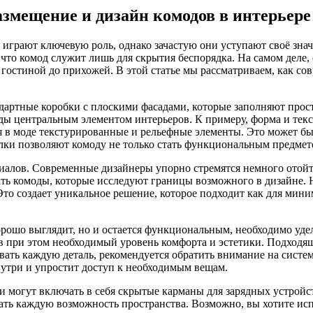
змещение и дизайн комодов в интерьере
 играют ключевую роль, однако зачастую они уступают своё зна
, что комод служит лишь для скрытия беспорядка. На самом деле
 гостиной до прихожей. В этой статье мы рассматриваем, как 
ндартные коробки с плоскими фасадами, которые заполняют прос
ы центральным элементом интерьеров. К примеру, форма и текс
я в моде текстурированные и рельефные элементы. Это может бы
елки позволяют комоду не только стать функциональным предмет
алов. Современные дизайнеры упорно стремятся немного отойти
дать комоды, которые исследуют границы возможного в дизайне. 
о создает уникальное решение, которое подходит как для миним
хорошо выглядит, но и остается функциональным, необходимо уд
ив при этом необходимый уровень комфорта и эстетики. Подход
ть каждую деталь, рекомендуется обратить внимание на систем
утри и упростит доступ к необходимым вещам.
могут включать в себя скрытые карманы для зарядных устройс
ать каждую возможность пространства. Возможно, вы хотите исп