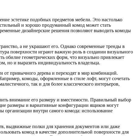
чение эстетике подобных предметов мебели. Это настолько
, стильный и хорошо продуманный комод может стать
современные дизайнерские решения позволяют выводить комоды
транство, а не украшают его. Однако современные тренды в
тура поверхности играют важную роль в создании визуального
ть обилие геометрических форм, что визуально привлекает
ом, но и выразить индивидуальность владельца.
 от привычного дерева и переходят в мир комбинаций.
Например, комоды, оформленные в стиле лофт, могут сочетать
алистичного, так и для более классического интерьеров,
елить внимание его размеру и вместимости. Правильный выбор
ящие размеры и вариативные конфигурации ящиков могут
ы организации внутри самого комода: использование
тв, выдвижные полки для хранения документов или даже
ользовать комод в качестве дополнительной поверхности для