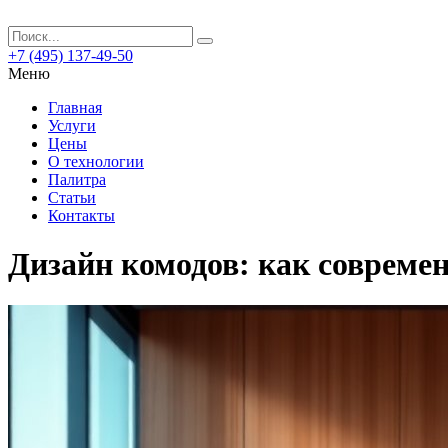
+7 (495) 137-49-50
Меню
Главная
Услуги
Цены
О технологии
Палитра
Статьи
Контакты
Дизайн комодов: как соврем