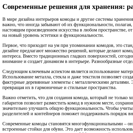
Современные решения для хранения: ра
В мире дизайна интерьеров комоды и другие системы хранения
важно, что иногда забывают об их функциональности, полагая
настоящим произведением искусства в любом пространстве, от
на новый уровень эстетики и функциональности.
Первое, что приходит на ум при упоминании комодов, это ста
дизайне предлагают множество решений, которые делают комод
интереса. Вместо традиционных гладких поверхностей, сегодн
внимание и создает динамизм в интерьере. Разнообразные отд
Следующим ключевым аспектом является использование матери
Использование металла, стекла и даже текстиля позволяет соз
фактурные деревянные элементы с металлическими деталями. Эт
превращая их в гармоничные и стильные пространства.
Важно отметить, что для создания комода, который не только 
габаритов позволит разместить комод в нужном месте, сохран
значительно улучшить общую функциональность. Чтобы учитыва
разделителей и контейнеров поможет поддерживать порядок вн
Современные комоды становятся многофункциональными – они 
встроенные стойки для обуви. Это дает возможность использов