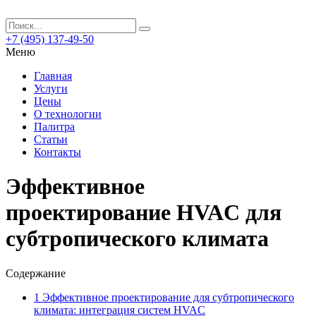
+7 (495) 137-49-50
Меню
Главная
Услуги
Цены
О технологии
Палитра
Статьи
Контакты
Эффективное
проектирование HVAC для
субтропического климата
Содержание
1
Эффективное проектирование для субтропического
климата: интеграция систем HVAC