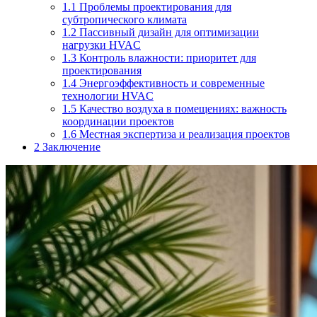
1.1
Проблемы проектирования для
субтропического климата
1.2
Пассивный дизайн для оптимизации
нагрузки HVAC
1.3
Контроль влажности: приоритет для
проектирования
1.4
Энергоэффективность и современные
технологии HVAC
1.5
Качество воздуха в помещениях: важность
координации проектов
1.6
Местная экспертиза и реализация проектов
2
Заключение