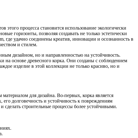
ов этого процесса становится использование экологически
вые горизонты, позволяя создавать не только эстетически
m, где удачно соединены креатив, инновации и осознанность в
чеством и стилем.
нным дизайном, но и направленностью на устойчивость.
и на основе древесного корка. Они созданы с соблюдением
ждое изделие в этой коллекции не только красиво, но и
 материалом для дизайна. Во-первых, корка является
, его долговечность и устойчивость к повреждениям
 и сделать строительные процессы более устойчивыми.
ниях.
а.