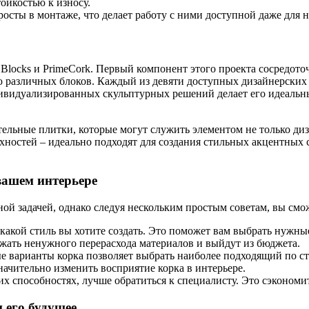
ойкостью к износу.
росты в монтаже, что делает работу с ними доступной даже для 
 Blocks и PrimeCork. Первый компонент этого проекта сосредото
ю различных блоков. Каждый из девяти доступных дизайнерски
ивидуализированных скульптурных решений делает его идеальны
тельные плитки, которые могут служить элементом не только ди
хностей – идеально подходят для создания стильных акцентных 
вашем интерьере
й задачей, однако следуя нескольким простым советам, вы сможе
 какой стиль вы хотите создать. Это поможет вам выбрать нужны
ежать ненужного перерасхода материалов и выйдут из бюджета.
е варианты корка позволяет выбрать наиболее подходящий по ст
ачительно изменить восприятие корка в интерьере.
х способностях, лучше обратиться к специалисту. Это сэкономит
 его будущее