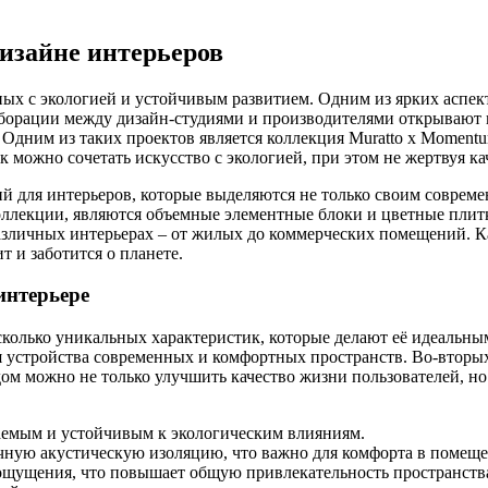
изайне интерьеров
ых с экологией и устойчивым развитием. Одним из ярких аспект
борации между дизайн-студиями и производителями открывают но
Одним из таких проектов является коллекция Muratto x Momentu
к можно сочетать искусство с экологией, при этом не жертвуя ка
й для интерьеров, которые выделяются не только своим совреме
ллекции, являются объемные элементные блоки и цветные плитк
азличных интерьерах – от жилых до коммерческих помещений. Ка
 и заботится о планете.
интерьере
колько уникальных характеристик, которые делают её идеальным
я устройства современных и комфортных пространств. Во-вторых
м можно не только улучшить качество жизни пользователей, но
ваемым и устойчивым к экологическим влияниям.
ную акустическую изоляцию, что важно для комфорта в помеще
е ощущения, что повышает общую привлекательность пространств