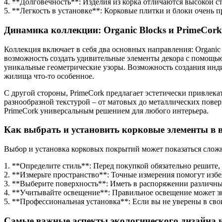
4. **Долговечность**: Изделия из корка отличаются высокой ст
5. **Легкость в установке**: Корковые плитки и блоки очень п
Динамика коллекции: Organic Blocks и PrimeCork
Коллекция включает в себя два основных направления: Organic
возможность создать удивительные элементы декора с помощь
уникальные геометрические узоры. Возможность создания инд
жилища что-то особенное.
С другой стороны, PrimeCork предлагает эстетически привлека
разнообразной текстурой – от матовых до металлических повер
PrimeCork универсальным решением для любого интерьера.
Как выбрать и установить корковые элементы в 
Выбор и установка корковых покрытий может показаться сложно
1. **Определите стиль**: Перед покупкой обязательно решите,
2. **Измерьте пространство**: Точные измерения помогут изб
3. **Выберите поверхность**: Иметь в распоряжении различны
4. **Учитывайте освещение**: Правильное освещение может зн
5. **Профессиональная установка**: Если вы не уверены в свои
Самые важные аспекты экологического дизайна и