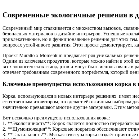
Современные экологичные решения в д
Современный мир сталкивается с множеством вызовов, связанн
безопасных материалов в дизайне интерьеров. Успешные колла
привлекательные, но и функциональные решения для этих тем. 
вопросах устойчивого развития. Этот проект демонстрирует, ка
Проект Muratto x Momentum предлагает ряд уникальных решени
Одним из ключевых продуктов, которые можно найти в этой ко
всех экологических стандартов и могут быть использованы в р
отвечает требованиям современного потребителя, который ценит
Ключевые преимущества использования корка в 
Корка, использующаяся в новых интерьере решениях, имеет нес
естественным изолятором, что делает её отличным выбором дл
значительно превышают многие другие материалы. Этим методо
Вот несколько преимуществ использования корка:
1. **Экологичность**: Корок является полностью перерабаты
2. **Шумоизоляция**: Корковые покрытия обеспечивают отлич
3. **Тактильность**: Мягкая текстура корка создаёт приятны