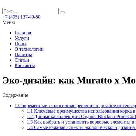
+7 (495) 137-49-50
Меню
Главная
Услуги
Цены
О технологии
Палитра
Статьи
Контакты
Эко-дизайн: как Muratto x M
Содержание
1
Современные экологичные решения в дизайне интерье
1.1
Ключевые преимущества использования корка в
1.2
Динамика коллекции: Organic Blocks и PrimeCor
1.3
Как выбрать и установить корковые элементы в
1.4
Самые важные аспекты экологического дизайна 