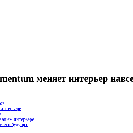
omentum меняет интерьер навс
ров
 интерьере
k
 вашем интерьере
и его будущее