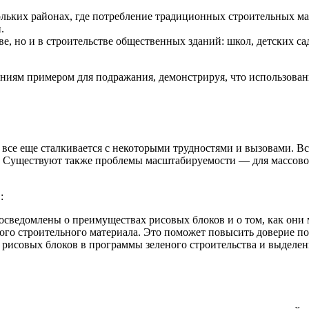
льких районах, где потребление традиционных строительных мат
.
стве, но и в строительстве общественных зданий: школ, детских 
ям примером для подражания, демонстрируя, что использовани
 все еще сталкивается с некоторыми трудностями и вызовами. В
а. Существуют также проблемы масштабируемости — для массов
:
сведомлены о преимуществах рисовых блоков и о том, как они 
вого строительного материала. Это поможет повысить доверие п
 рисовых блоков в программы зеленого строительства и выделени