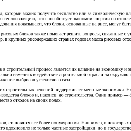
од, который можно получить бесплатно или за символическую пл
ю теплоизоляцию, что способствует экономии энергии на отопле
дования показывают, что блоки, основанные на рисе, могут быт
рисовых блоков также помогает решить вопросы, связанные с ут
р, в крупных рисодержащих странах годовая масса рисовых отхо
 в строительный процесс является их влияние на экономику и э
льно изменить воздействие строительной отрасли на окружающу
ижение выбросов углекислого газа.
ских строительных решений поддерживает местные экономики. Н
водства блоков и, наконец, до строительства. Один пример — ф
ество отходов на своих полях.
ов, становятся все более популярными. Например, в некоторых
что вдохновило не только частные застройщики, но и государст