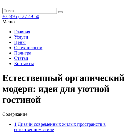
+7 (495) 137-49-50
Меню
Главная
Услуги
Цены
О технологии
Палитра
Статьи
Контакты
Естественный органический
модерн: идеи для уютной
гостиной
Содержание
1
Дизайн современных жилых пространств в
естественном стиле