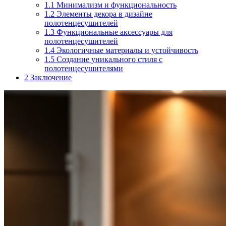
1.1
Минимализм и функциональность
1.2
Элементы декора в дизайне
полотенцесушителей
1.3
Функциональные аксессуары для
полотенцесушителей
1.4
Экологичные материалы и устойчивость
1.5
Создание уникального стиля с
полотенцесушителями
2
Заключение