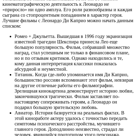
кинематографическую деятельность к Леонардо не
«приросло» ни одно амплуа. Его роли разнообразны и каждая
сыграна со стопроцентным попаданием в характер героя.
Лучшие фильмы с Леонардо Ди Каприо можно начать данным
списком:
Ромео + Джульетта. Вышедшая в 1996 году экранизация
известной трагедии Шекспира принесла Лео еще
большую популярность. Фильм, собравший множество
наград, стал успешным не только в финансовом плане,
но и по отзывам критиков. Однако находились и те,
кому данная интерпретация классики показалась
абсурдной и неуместной.
Титаник. Когда где-либо упоминается имя Ди Каприо,
большинство россиян вспоминают этот фильм, невзирая
на другие отличные работы его фильмографии.
Зрелищная кинокартина демонстрирует историю любви,
закончившуюся трагически. Фильм заставляет по-
настоящему сопереживать героям, а Леонардо он
подарил большую зрительскую любовь.
Авиатор. История базируется на реальных фактах. В
этой киноработе актеру удалось с точностью передать
симптомы психического расстройства, мучившего
главного героя. Доподлинно неизвестно, страдал ли
человек, явившийся прототипом этого персонажа,