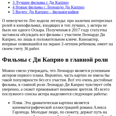
3
Лучшие фильмы с Ди Каприо
4
Новые фильмы с Леонардо Ди Каприо
5
Видео: Ди Каприо – фильмография
О невезучести Лео ходили легенды: при наличии интересных
ролей в кинофильмах, входящих в топ лучших, у актера не
было ни одного Оскара. Полученная в 2017 году статуэтка
заставила обсуждать все фильмы с участием Леонардо Ди
Каприо, но лишь в положительном ключе. Киноактер,
впервые появившийся на экране 2-летним ребенком, имеет на
своем счету 36 работ.
Фильмы с Ди Каприо в главной роли
Можно смело утверждать, что Леонардо является успешным
актером первого плана. Вероятно, часть картин не имела бы
такой популярности без его участия. Всё это очень достойные
фильмы, в главной роли Леонардо Ди Каприо чувствует себя
уверенно, а сюжет приковывает внимание зрителя. Из всего
послужного списка актера выделяются следующие работы:
Пляж. Эта драматическая картина является
кинематографической иллюстрацией романа Алекса
Гарленда. Молодые люди, по сюжету, держат путь на