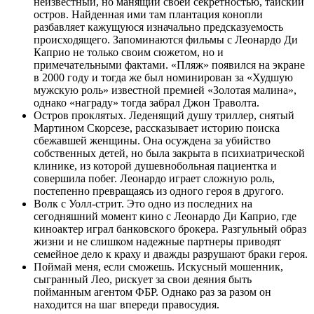
неизвестный, но манящий своей секретностью, тайский
остров. Найденная ими там плантация конопли
разбавляет кажущуюся изначально предсказуемость
происходящего. Запоминаются фильмы с Леонардо Ди
Каприо не только своим сюжетом, но и
примечательными фактами. «Пляж» появился на экране
в 2000 году и тогда же был номинирован за «Худшую
мужскую роль» известной премией «Золотая малина»,
однако «награду» тогда забрал Джон Траволта.
Остров проклятых. Леденящий душу триллер, снятый
Мартином Скорсезе, рассказывает историю поиска
сбежавшей женщины. Она осуждена за убийство
собственных детей, но была закрыта в психиатрической
клинике, из которой душевнобольная пациентка и
совершила побег. Леонардо играет сложную роль,
постепенно превращаясь из одного героя в другого.
Волк с Уолл-стрит. Это одно из последних на
сегодняшний момент кино с Леонардо Ди Каприо, где
киноактер играл банковского брокера. Разгульный образ
жизни и не слишком надежные партнеры приводят
семейное дело к краху и дважды разрушают браки героя.
Поймай меня, если сможешь. Искусный мошенник,
сыгранный Лео, рискует за свои деяния быть
пойманным агентом ФБР. Однако раз за разом он
находится на шаг впереди правосудия.