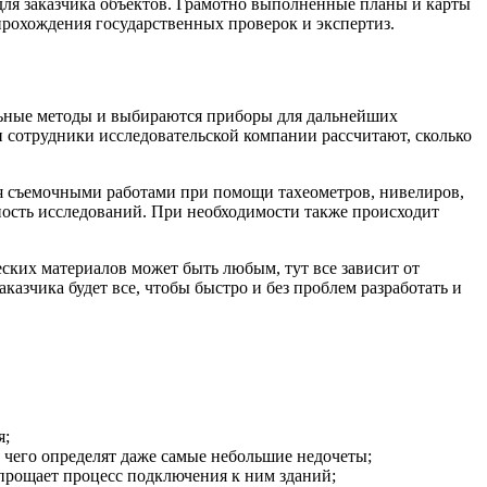
для заказчика объектов. Грамотно выполненные планы и карты
 прохождения государственных проверок и экспертиз.
альные методы и выбираются приборы для дальнейших
 сотрудники исследовательской компании рассчитают, сколько
я съемочными работами при помощи тахеометров, нивелиров,
ность исследований. При необходимости также происходит
ких материалов может быть любым, тут все зависит от
азчика будет все, чтобы быстро и без проблем разработать и
я;
е чего определят даже самые небольшие недочеты;
прощает процесс подключения к ним зданий;