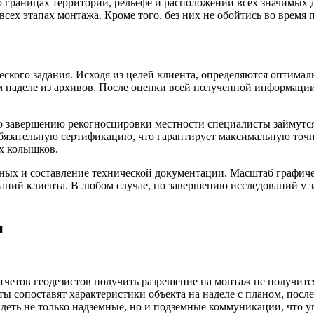
 границах территории, рельефе и расположении всех значимых 
всех этапах монтажа. Кроме того, без них не обойтись во время
еского задания. Исходя из целей клиента, определяются оптим
 наделе из архивов. После оценки всей полученной информации
о завершению рекогносцировки местности специалисты займутс
 обязательную сертификацию, что гарантирует максимальную точ
х колышков.
ых и составление технической документации. Масштаб графичес
ний клиента. В любом случае, по завершению исследований у зак
я
отчетов геодезистов получить разрешение на монтаж не получитс
ты сопоставят характеристики объекта на наделе с планом, посл
деть не только надземные, но и подземные коммуникации, что у