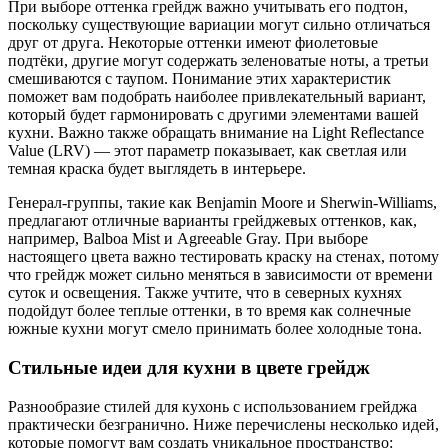
При выборе оттенка грейдж важно учитывать его подтон,
поскольку существующие вариации могут сильно отличаться
друг от друга. Некоторые оттенки имеют фиолетовые
подтёки, другие могут содержать зеленоватые ноты, а третьи
смешиваются с таупом. Понимание этих характеристик
поможет вам подобрать наиболее привлекательный вариант,
который будет гармонировать с другими элементами вашей
кухни. Важно также обращать внимание на Light Reflectance
Value (LRV) — этот параметр показывает, как светлая или
темная краска будет выглядеть в интерьере.
Генерал-группы, такие как Benjamin Moore и Sherwin-Williams,
предлагают отличные варианты грейджевых оттенков, как,
например, Balboa Mist и Agreeable Gray. При выборе
настоящего цвета важно тестировать краску на стенах, потому
что грейдж может сильно меняться в зависимости от времени
суток и освещения. Также учтите, что в северных кухнях
подойдут более теплые оттенки, в то время как солнечные
южные кухни могут смело принимать более холодные тона.
Стильные идеи для кухни в цвете грейдж
Разнообразие стилей для кухонь с использованием грейджа
практически безгранично. Ниже перечислены несколько идей,
которые помогут вам создать уникальное пространство: