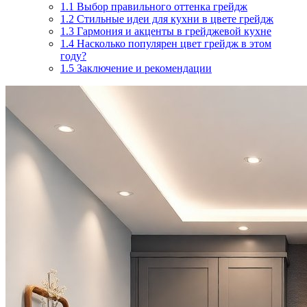
1.1
Выбор правильного оттенка грейдж
1.2
Стильные идеи для кухни в цвете грейдж
1.3
Гармония и акценты в грейджевой кухне
1.4
Насколько популярен цвет грейдж в этом
году?
1.5
Заключение и рекомендации