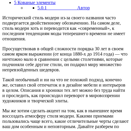
5
Кованые элементы
5.0.1
Автор
Исторический стиль модерн из-за своего названия часто
подвергается двойственному обозначению. На самом деле,
стиль модерн хоть и переводится как «современный», к
последним тенденциям моды теперешнего времени не имеет
отношения.
Просуществовав в общей сложности порядка 30 лет в своем
самом ярком выражении (от конца 1880-х до 1914 года) — что
ничтожно мало в сравнении с целыми столетиями, которые
подчиняли себе другие стили, он подарил миру множество
непревзойденных шедевров.
Такой необычный и ни на что не похожий подход, конечно
же, оставил свой отпечаток и в дизайне мебели и интерьеров
в целом. Описания и хроники тех лет можно без труда найти
и проследить, как происходил переворот в мировоззрении
художников и творческой элиты.
Мы же хотим сделать акцент на том, как в нынешнее время
воссоздать атмосферу стиля модерн. Какими приемами
пользовались чаще всего, какие отличительные черты сделают
ваш дом особенным и неповторным. Давайте разберем по