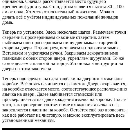
одинакова. Сначала рассчитывается место будущего
крепления фурнитуры. Стандартом является высота 80 – 100
см от пола. Хотя это относительный показатель. Можно
делать всё с учётом индивидуальных пожеланий жильцов
дома.
Теперь по установке. Здесь несколько шагов. Размечаем точки
сверления, просверливаем сквозные отверстия. Затем
выбиваем или просверливаем нишу для замка с торцевой
стороны двери. Подчищаем, вставляем и подгоняем замок.
Вставляем и укрепляем ручки. Закрываем декоративными
планками с обеих сторон двери, укрепляем шурупами. То же
самое делаем с планкой на торце. Установка конструкции на
двери на этом закончена.
Теперь надо сделать паз для защёлки на дверном косяке или
коробке. Всё опять начинается с разметок. Дверь открывается,
на коробке отмечается место, соответствующее расположению
язычка на двери. Далее выбивается стамеской или
просверливается паз для вхождения язычка на коробке. После
того, как проверили соответствие вхождения язычка в паз,
закрепляется пластина на коробе. Остаётся ещё раз проверить,
как всё работает на чистовую, и можно эксплуатировать весь
установленный механизм.